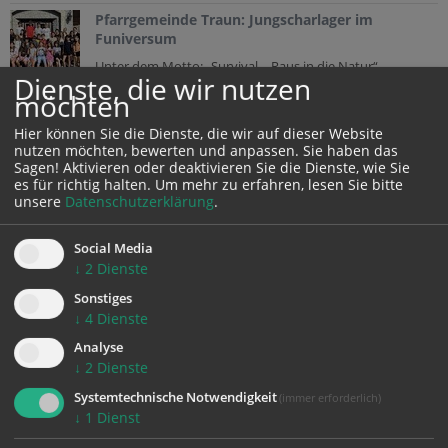
Pfarrgemeinde Traun: Jungscharlager im
Funiversum
Unter dem Motto: „Survival – Raus in die Natur“
Dienste, die wir nutzen
verbrachten 26 Kinder der Jungschargruppe der
möchten
Pfarrgemeinde Traun die...
Hier können Sie die Dienste, die wir auf dieser Website
CARITAS OBERÖSTERREICH
nutzen möchten, bewerten und anpassen. Sie haben das
Sagen! Aktivieren oder deaktivieren Sie die Dienste, wie Sie
es für richtig halten.
Um mehr zu erfahren, lesen Sie bitte
Erstes Austauschtreffen stärkt die Zusammenarbeit in der
unsere
Datenschutzerklärung
.
Palliative Care
Wie kann die Betreuung schwerkranker Menschen beim Übergang vom
Social Media
Krankenhaus nach Hause noch besser gelingen? Mit dieser Frage
↓
2
Dienste
beschäftigten sich kürzlich Expert*innen der Palliative Care aus dem...
Sonstiges
Eine Visite der besonderen Art im Seniorenwohnhaus St. Anna
↓
4
Dienste
Für viele überraschte Gesichter, herzhaftes Lachen und magische
Momente sorgte am 22. Juli 2026 Dr. Paul Pümpel im Seniorenwohnhaus
Analyse
St. Anna. Der Clown aus Tirol stattete den Bewohner*innen eine...
↓
2
Dienste
Systemtechnische Notwendigkeit
(immer erforderlich)
Seit 20 Jahren da, wenn das Leben Abschied nimmt
↓
1
Dienst
Seit mittlerweile 20 Jahren begleitet das Mobile Hospizteam der Caritas
in Braunau schwerkranke Menschen und deren Angehörige in einer