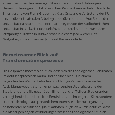
abwechselnd an den jeweiligen Standorten, um ihre Erfahrungen,
Sakramente
Orden und Klöster
Leben
Medienverleih
Herausforderungen und strategischen Perspektiven zu teilen. Nach der
Taufe
Citypastoral
Kinder & Jugend
Emeritierung von Franz Gruber hat Klara Csiszar die Vertretung der KU
Epolmedia
Linz in dieser trilateralen Arbeitsgruppe übernommen. Von Seiten der
Firmung
Mensch & Arbeit
Universität Passau nahmen Bernhard Bleyer, von der Südböhmischen
Organisationen
Eucharistie
Ich möchte...
Universität in Budweis Lucie Kolářová und Karel Šimr teil. Nach dem
Caritas
letztjährigen Treffen in Budweis war in diesem Jahr wieder Linz
Beichte
meine Freizeit gestalten!
Gastgeber, im kommenden Jahr wird Passau einladen.
Katholisches Bildungswerk
Krankensalbung
reden!
Katholische Aktion
Ehe
anderen helfen!
Gemeinsamer Blick auf
Weihe
Transformationsprozesse
mich weiterbilden!
Ämter & Einrichtungen
Schulamt
Die Gespräche machten deutlich, dass sich die theologischen Fakultäten
Heilige Zeiten
Beratung
im deutschsprachigen Raum und darüber hinaus in einem
Ordinariat
Kirchenjahr
tiefgreifenden Wandel befinden. Rückläufige Zahlen in klassischen
wieder eintreten!
Ausbildungswegen, stehen einer wachsenden Diversifizierung der
Farben & Symbole
Ehe & Beziehung
Studierendenprofile gegenüber. Ein erheblicher Teil der Studierenden
Sonntag
verfolgt heute keine kirchliche Berufslaufbahn im engeren Sinn, sondern
Mobbing
studiert Theologie aus persönlichem Interesse oder zur Ergänzung
Orte & Worte
Missbrauch & Gewalt
bestehender beruflicher Qualifikationen. Zugleich wurde deutlich, dass
die bisherigen engen Verbindungen zwischen theologischen Studien
Dienste
Prävention & Kinder/Jugendschutz