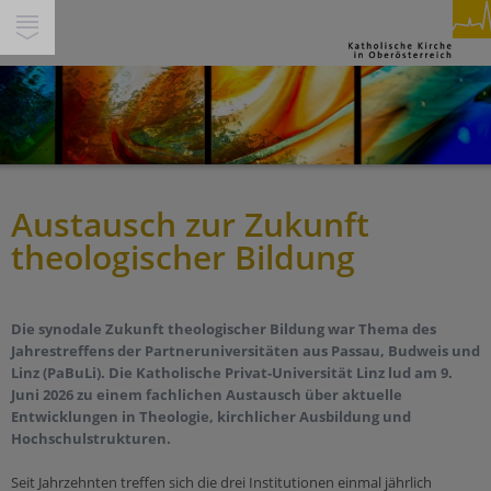
SUCHE
INHALTE
GLAUBEN & FEIERN
PFARREN
PERSONEN
Austausch zur Zukunft
Spiritualität
THEMEN
theologischer Bildung
Feiern
Miteinander
SERVICE & HILFE
Beten
Gesellschaft & Soziales
Segnen
Service
WIR IN DEINER NÄHE
Die synodale Zukunft theologischer Bildung war Thema des
Ökumene & Dialog
Trauern
Jahrestreffens der Partneruniversitäten aus Passau, Budweis und
Über Uns
Linz (PaBuLi). Die Katholische Privat-Universität Linz lud am 9.
Pastorale Orte
Pilgern
Jobs
Werte
Juni 2026 zu einem fachlichen Austausch über aktuelle
Pfarren
Begleiten
Entwicklungen in Theologie, kirchlicher Ausbildung und
Presse/Medien
Schöpfung und Nachhaltigkeit
Hochschulstrukturen.
Bildungshäuser
Berufen sein
Kirchenbeitrag
Tod & Trauer
Schulen
Seit Jahrzehnten treffen sich die drei Institutionen einmal jährlich
Buch & Segen