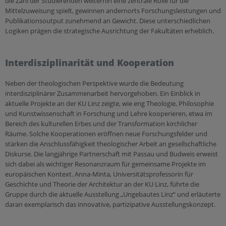
die Zahl der Studierenden weiterhin eine zentrale Rolle für die
Mittelzuweisung spielt, gewinnen andernorts Forschungsleistungen und
Publikationsoutput zunehmend an Gewicht. Diese unterschiedlichen
Logiken prägen die strategische Ausrichtung der Fakultäten erheblich.
Interdisziplinarität und Kooperation
Neben der theologischen Perspektive wurde die Bedeutung
interdisziplinärer Zusammenarbeit hervorgehoben. Ein Einblick in
aktuelle Projekte an der KU Linz zeigte, wie eng Theologie, Philosophie
und Kunstwissenschaft in Forschung und Lehre kooperieren, etwa im
Bereich des kulturellen Erbes und der Transformation kirchlicher
Räume. Solche Kooperationen eröffnen neue Forschungsfelder und
stärken die Anschlussfähigkeit theologischer Arbeit an gesellschaftliche
Diskurse. Die langjährige Partnerschaft mit Passau und Budweis erweist
sich dabei als wichtiger Resonanzraum für gemeinsame Projekte im
europäischen Kontext. Anna-Minta, Universitätsprofessorin für
Geschichte und Theorie der Architektur an der KU Linz, führte die
Gruppe durch die aktuelle Ausstellung „Ungebautes Linz“ und erläuterte
daran exemplarisch das innovative, partizipative Ausstellungskonzept.