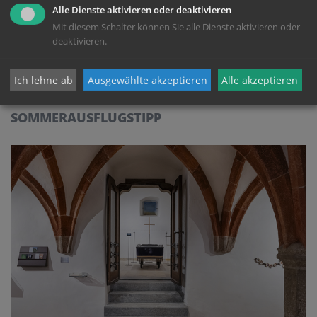
besonders sensiblen Lebensphase. Dieses besondere Jubiläum...
Alle Dienste aktivieren oder deaktivieren
Mit diesem Schalter können Sie alle Dienste aktivieren oder
deaktivieren.
Ich lehne ab
Ausgewählte akzeptieren
Alle akzeptieren
SOMMERAUSFLUGSTIPP