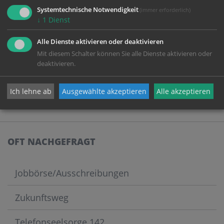
Systemtechnische Notwendigkeit
(immer erforderlich)
↓
1
Dienst
Alle Dienste aktivieren oder deaktivieren
Mit diesem Schalter können Sie alle Dienste aktivieren oder
deaktivieren.
Ich lehne ab
Ausgewählte akzeptieren
Alle akzeptieren
Die Pfarrkirche Schenkenfelden – 500 Jahre Geschichte und
lebendige Gegenwart
OFT NACHGEFRAGT
Jobbörse/Ausschreibungen
Zukunftsweg
Telefonseelsorge 142