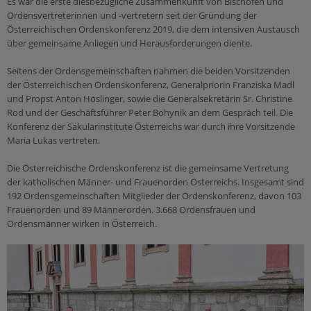
Es war die erste diesbezügliche Zusammenkunft von Bischöfen und
Sakramente
Orden und Klöster
Leben
Ordensvertreterinnen und -vertretern seit der Gründung der
Medienverleih
Österreichischen Ordenskonferenz 2019, die dem intensiven Austausch
Taufe
Citypastoral
Kinder & Jugend
Epolmedia
über gemeinsame Anliegen und Herausforderungen diente.
Firmung
Mensch & Arbeit
Organisationen
Seitens der Ordensgemeinschaften nahmen die beiden Vorsitzenden
Eucharistie
Ich möchte...
der Österreichischen Ordenskonferenz, Generalpriorin Franziska Madl
Caritas
Beichte
und Propst Anton Höslinger, sowie die Generalsekretärin Sr. Christine
meine Freizeit gestalten!
Katholisches Bildungswerk
Rod und der Geschäftsführer Peter Bohynik an dem Gespräch teil. Die
Krankensalbung
reden!
Konferenz der Säkularinstitute Österreichs war durch ihre Vorsitzende
Katholische Aktion
Ehe
Maria Lukas vertreten.
anderen helfen!
Weihe
mich weiterbilden!
Die Österreichische Ordenskonferenz ist die gemeinsame Vertretung
Ämter & Einrichtungen
der katholischen Männer- und Frauenorden Österreichs. Insgesamt sind
Schulamt
Heilige Zeiten
192 Ordensgemeinschaften Mitglieder der Ordenskonferenz, davon 103
Beratung
Frauenorden und 89 Männerorden. 3.668 Ordensfrauen und
Ordinariat
Kirchenjahr
wieder eintreten!
Ordensmänner wirken in Österreich.
Farben & Symbole
Ehe & Beziehung
Sonntag
Mobbing
Orte & Worte
Missbrauch & Gewalt
Dienste
Prävention & Kinder/Jugendschutz