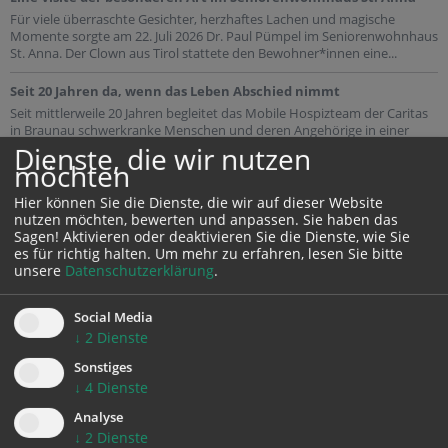
Für viele überraschte Gesichter, herzhaftes Lachen und magische
Momente sorgte am 22. Juli 2026 Dr. Paul Pümpel im Seniorenwohnhaus
St. Anna. Der Clown aus Tirol stattete den Bewohner*innen eine...
Seit 20 Jahren da, wenn das Leben Abschied nimmt
Seit mittlerweile 20 Jahren begleitet das Mobile Hospizteam der Caritas
in Braunau schwerkranke Menschen und deren Angehörige in einer
besonders sensiblen Lebensphase. Dieses besondere Jubiläum...
Dienste, die wir nutzen
möchten
Hier können Sie die Dienste, die wir auf dieser Website
nutzen möchten, bewerten und anpassen. Sie haben das
Sagen! Aktivieren oder deaktivieren Sie die Dienste, wie Sie
es für richtig halten.
Um mehr zu erfahren, lesen Sie bitte
unsere
Datenschutzerklärung
.
SOMMERAUSFLUGSTIPP
Social Media
↓
2
Dienste
Sonstiges
↓
4
Dienste
Analyse
↓
2
Dienste