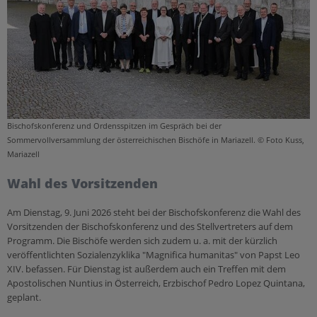
Selige & Heilige
Sekten & Weltanschauungsfragen
Glaube
Gott
Christentum für Einsteiger
Heiliger Geist
Bischofskonferenz und Ordensspitzen im Gespräch bei der
Jesus
Sommervollversammlung der österreichischen Bischöfe in Mariazell. © Foto Kuss,
Mariazell
Maria
Wahl des Vorsitzenden
Gemeinschaft
Bibel
Am Dienstag, 9. Juni 2026 steht bei der Bischofskonferenz die Wahl des
Vorsitzenden der Bischofskonferenz und des Stellvertreters auf dem
Programm. Die Bischöfe werden sich zudem u. a. mit der kürzlich
veröffentlichten Sozialenzyklika "Magnifica humanitas" von Papst Leo
XIV. befassen. Für Dienstag ist außerdem auch ein Treffen mit dem
Apostolischen Nuntius in Österreich, Erzbischof Pedro Lopez Quintana,
geplant.