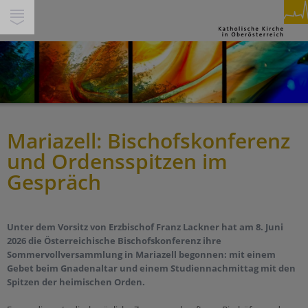
SUCHE
INHALTE
GLAUBEN & FEIERN
PFARREN
PERSONEN
Mariazell: Bischofskonferenz
Spiritualität
THEMEN
und Ordensspitzen im
Feiern
Miteinander
SERVICE & HILFE
Gespräch
Beten
Gesellschaft & Soziales
Segnen
Service
WIR IN DEINER NÄHE
Ökumene & Dialog
Trauern
Über Uns
Unter dem Vorsitz von Erzbischof Franz Lackner hat am 8. Juni
Pastorale Orte
Pilgern
2026 die Österreichische Bischofskonferenz ihre
Jobs
Werte
Sommervollversammlung in Mariazell begonnen: mit einem
Pfarren
Begleiten
Presse/Medien
Schöpfung und Nachhaltigkeit
Gebet beim Gnadenaltar und einem Studiennachmittag mit den
Bildungshäuser
Spitzen der heimischen Orden.
Berufen sein
Kirchenbeitrag
Tod & Trauer
Schulen
Buch & Segen