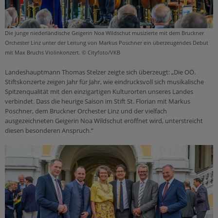
Selige & Heilige
Sekten & Weltanschauungsfragen
Die junge niederländische Geigerin Noa Wildschut musizierte mit dem Bruckner
Glaube
Orchester Linz unter der Leitung von Markus Poschner ein überzeugendes Debut
Gott
mit Max Bruchs Violinkonzert. © Cityfoto/VKB
Christentum für Einsteiger
Landeshauptmann Thomas Stelzer zeigte sich überzeugt: „Die OÖ.
Heiliger Geist
Stiftskonzerte zeigen Jahr für Jahr, wie eindrucksvoll sich musikalische
Spitzenqualität mit den einzigartigen Kulturorten unseres Landes
Jesus
verbindet. Dass die heurige Saison im Stift St. Florian mit Markus
Maria
Poschner, dem Bruckner Orchester Linz und der vielfach
ausgezeichneten Geigerin Noa Wildschut eröffnet wird, unterstreicht
Gemeinschaft
diesen besonderen Anspruch.“
Bibel