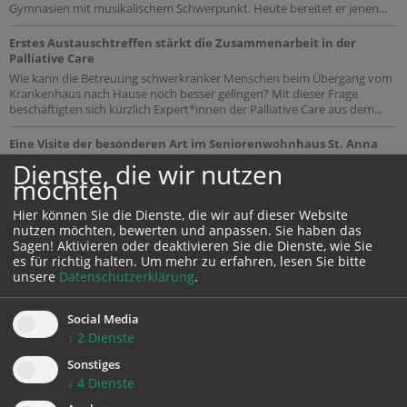
Gymnasien mit musikalischem Schwerpunkt. Heute bereitet er jenen...
Erstes Austauschtreffen stärkt die Zusammenarbeit in der
Palliative Care
Wie kann die Betreuung schwerkranker Menschen beim Übergang vom
Krankenhaus nach Hause noch besser gelingen? Mit dieser Frage
beschäftigten sich kürzlich Expert*innen der Palliative Care aus dem...
Eine Visite der besonderen Art im Seniorenwohnhaus St. Anna
Für viele überraschte Gesichter, herzhaftes Lachen und magische
Dienste, die wir nutzen
Momente sorgte am 22. Juli 2026 Dr. Paul Pümpel im Seniorenwohnhaus
möchten
St. Anna. Der Clown aus Tirol stattete den Bewohner*innen eine...
Hier können Sie die Dienste, die wir auf dieser Website
nutzen möchten, bewerten und anpassen. Sie haben das
Sagen! Aktivieren oder deaktivieren Sie die Dienste, wie Sie
es für richtig halten.
Um mehr zu erfahren, lesen Sie bitte
unsere
Datenschutzerklärung
.
Social Media
SOMMERAUSFLUGSTIPP
↓
2
Dienste
Sonstiges
↓
4
Dienste