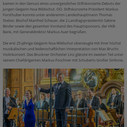
kamen in den Genuss eines unvergessliches Stiftskonzerte-Debuts der
Sakramente
Orden und Klöster
Leben
Medienverleih
jungen Geigerin Noa Wildschut. OÖ. Stiftskonzerte-Präsident Markus
Taufe
Citypastoral
Kinder & Jugend
Forsthuber konnte unter anderemm Landeshauptmann Thomas
Epolmedia
Stelzer, Bischof Manfred Scheuer, die 2.Landtagspräsidentin Sabine
Firmung
Mensch & Arbeit
Binder sowie den gesamten Vorstand des Hauptsponsors, der VKB-
Organisationen
Eucharistie
Ich möchte...
Bank, mit Generaldirektor Markus Auer begrüßen.
Caritas
Beichte
meine Freizeit gestalten!
Die erst 25-jährige Geigerin Noa Wildschut überzeugte mit ihrer höchst
Katholisches Bildungswerk
Krankensalbung
musikalischen und leidenschaftlichen Interpretation von Max Bruchs
reden!
Katholische Aktion
Violinkonzert. Das Bruckner Orchester Linz glänzte im zweiten Teil unter
Ehe
anderen helfen!
seinem Chefdirigenten Markus Poschner mit Schuberts Großer Sinfonie.
Weihe
mich weiterbilden!
Ämter & Einrichtungen
Schulamt
Heilige Zeiten
Beratung
Ordinariat
Kirchenjahr
wieder eintreten!
Farben & Symbole
Ehe & Beziehung
Sonntag
Mobbing
Orte & Worte
Missbrauch & Gewalt
Dienste
Prävention & Kinder/Jugendschutz