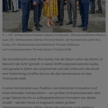
V. l.: OÖ.-Stiftskonzerte-Präsident Markus Forsthuber, VKB-Generaldirektor Markus
Auer, OÖ.-Stiftskonzerte-Obfrau Christine Haiden, der Künstlerische Leiter Rico
Gulda, OÖ.-Stiftskonzerte-Geschäftsführer Thomas Heißbauer
und Landeshauptmann Thomas Stelzer © Cityfoto/VKB
Der Künstlerische Leiter, Rico Gulda, hat die Saison unter das Motto ‚O
Mensch! Gib Acht!‘ gestellt. In seiner Eröffnungsrede betonte Gulda,
dass gerade in Zeiten der Unsicherheit und des Umbruchs die Musik
eine Verbindung schaffen könne, die das Gemeinsame vor das
Trennende stellt.
In einer Kombination aus Tradition, künstlerischer Innovation und
internationalen Höhepunkten – von großen Orchesterabenden über
junge Talente bis hin zu außergewöhnlichen Formaten wie ‚Battle
Vivaldi‘ – werden heuer in insgesamt sieben großen
oberösterreichischen Stiften, dieses Jahr erstmals auch wieder in