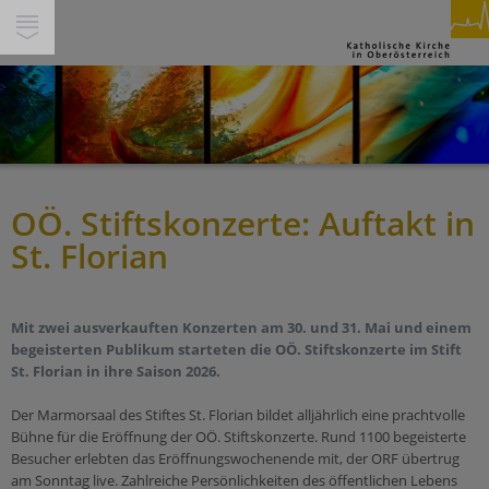
SUCHE
INHALTE
GLAUBEN & FEIERN
PFARREN
PERSONEN
OÖ. Stiftskonzerte: Auftakt in
Spiritualität
THEMEN
St. Florian
Feiern
Miteinander
SERVICE & HILFE
Beten
Gesellschaft & Soziales
Segnen
Service
WIR IN DEINER NÄHE
Mit zwei ausverkauften Konzerten am 30. und 31. Mai und einem
Ökumene & Dialog
Trauern
begeisterten Publikum starteten die OÖ. Stiftskonzerte im Stift
Über Uns
St. Florian in ihre Saison 2026.
Pastorale Orte
Pilgern
Jobs
Werte
Pfarren
Begleiten
Der Marmorsaal des Stiftes St. Florian bildet alljährlich eine prachtvolle
Presse/Medien
Schöpfung und Nachhaltigkeit
Bühne für die Eröffnung der OÖ. Stiftskonzerte. Rund 1100 begeisterte
Bildungshäuser
Berufen sein
Kirchenbeitrag
Tod & Trauer
Besucher erlebten das Eröffnungswochenende mit, der ORF übertrug
Schulen
am Sonntag live. Zahlreiche Persönlichkeiten des öffentlichen Lebens
Buch & Segen