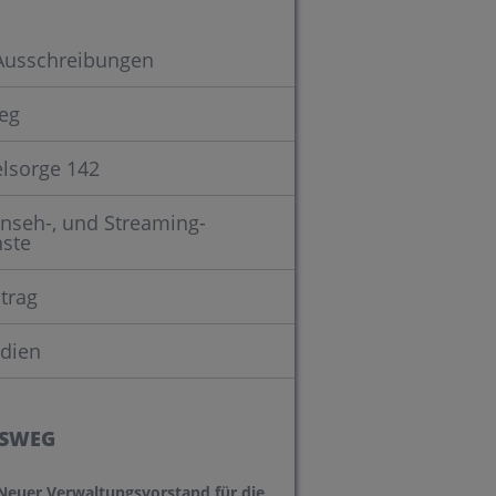
Ausschreibungen
eg
elsorge 142
rnseh-, und Streaming-
nste
trag
dien
SWEG
Neuer Verwaltungsvorstand für die