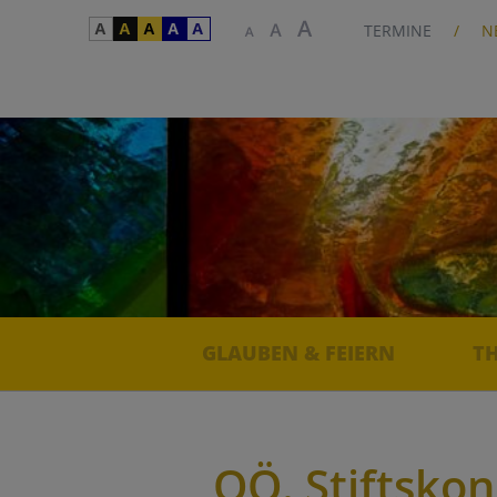
TERMINE
N
GLAUBEN & FEIERN
T
OÖ. Stiftskon