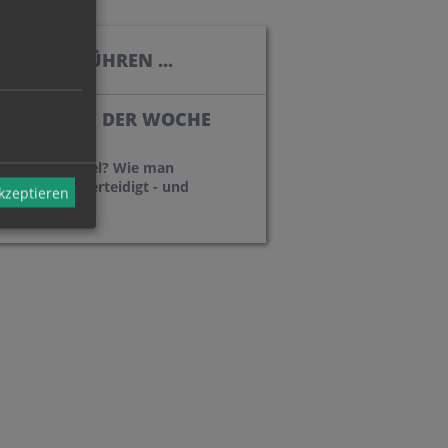
, DIE BERÜHREN ...
BOTSCHAFT DER WOCHE
Systemwechsel? Wie man
Demokratie verteidigt - und
akzeptieren
verbessert