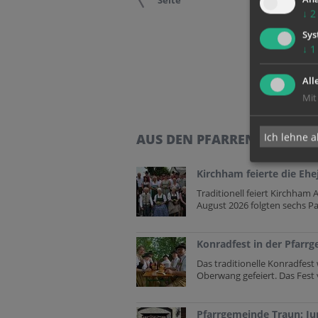
Seite
↓
2
Sys
↓
1
All
Mit
Ich lehne a
AUS DEN PFARREN
Kirchham feierte die Ehe
Traditionell feiert Kirchham
August 2026 folgten sechs Paa
Konradfest in der Pfar
Das traditionelle Konradfes
Oberwang gefeiert. Das Fest 
Pfarrgemeinde Traun: Ju