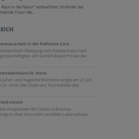
 Raus in die Natur“ verbrachten 26 Kinder der
meinde Traun die...
REICH
ammenarbeit in der Palliative Care
enschen beim Übergang vom Krankenhaus nach
ge beschäftigten sich kürzlich Expert*innen der
iorenwohnhaus St. Anna
es Lachen und magische Momente sorgte am 22. Juli
St. Anna. Der Clown aus Tirol stattete den
chied nimmt
obile Hospizteam der Caritas in Braunau
ige in einer besonders sensiblen Lebensphase.