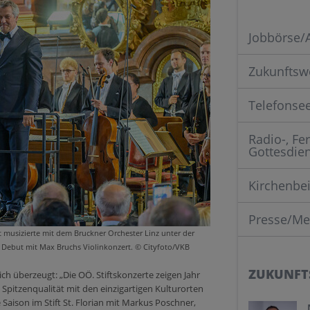
Jobbörse/
Zukunftsw
Telefonse
Radio-, Fe
Gottesdie
Kirchenbei
Presse/Me
 musizierte mit dem Bruckner Orchester Linz unter der
Debut mit Max Bruchs Violinkonzert. © Cityfoto/VKB
ZUKUNFT
h überzeugt: „Die OÖ. Stiftskonzerte zeigen Jahr
e Spitzenqualität mit den einzigartigen Kulturorten
Saison im Stift St. Florian mit Markus Poschner,