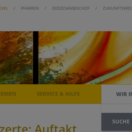
EWS
PFARREN
DIÖZESANBISCHOF
ZUKUNFTSWE
HEMEN
SERVICE & HILFE
WIR I
WIR I
SUCHE
zerte: Auftakt