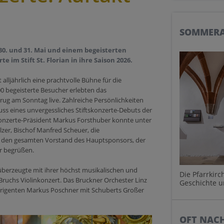
SOMMERA
0. und 31. Mai und einem begeisterten
e im Stift St. Florian in ihre Saison 2026.
 alljährlich eine prachtvolle Bühne für die
0 begeisterte Besucher erlebten das
g am Sonntag live. Zahlreiche Persönlichkeiten
ss eines unvergessliches Stiftskonzerte-Debuts der
konzerte-Präsident Markus Forsthuber konnte unter
r, Bischof Manfred Scheuer, die
e den gesamten Vorstand des Hauptsponsors, der
r begrüßen.
 überzeugte mit ihrer höchst musikalischen und
Die Pfarrkir
Bruchs Violinkonzert. Das Bruckner Orchester Linz
Geschichte 
dirigenten Markus Poschner mit Schuberts Großer
OFT NAC