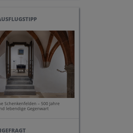
INHALTE
PFARREN
PERSONEN
USFLUGSTIPP
che Schenkenfelden – 500 Jahre
und lebendige Gegenwart
HGEFRAGT