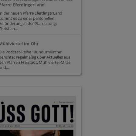
Pfarre EferdingerLand
In der neuen Pfarre EferdingerLand
kommt es zu einer personellen
Veränderung in der Pfarrleitung:
Christian...
Mühlviertel im Ohr
Die Podcast-Reihe "RundUmKirche"
berichtet regelmäßig über Aktuelles aus
den Pfarren Freistadt, Mühlviertel-Mitte
und...