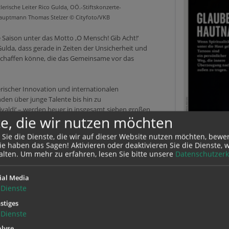
lerische Leiter Rico Gulda, OÖ.-Stiftskonzerte-
auptmann Thomas Stelzer © Cityfoto/VKB
ie Saison unter das Motto ‚O Mensch! Gib Acht!‘
Gulda, dass gerade in Zeiten der Unsicherheit und
chaffen könne, die das Gemeinsame vor das
erischer Innovation und internationalen
n über junge Talente bis hin zu
valdi‘ – werden heuer in insgesamt sieben großen
e, die wir nutzen möchten
rstmals auch wieder in Engelszell, insgesamt 22
ison endet am Wochenende 25./26. Juli.
 Sie die Dienste, die wir auf dieser Website nutzen möchten, bewe
e haben das Sagen! Aktivieren oder deaktivieren Sie die Dienste, w
ter
www.stiftskonzerte.at
alten.
Um mehr zu erfahren, lesen Sie bitte unsere
Datenschutzerk
ial Media
(re), publiziert am 01.06.2026
Das Magaz
Dienste
jetzt auch 
stiges
Dienste
lyse