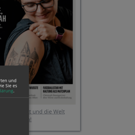
rten und
ie Sie es
lärung
.
in über Gott und die Welt
online lesen!