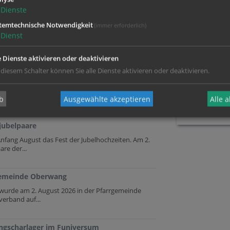
Dienste
temtechnische Notwendigkeit
(immer erforderlich)
IMPULSE
Dienst
e Dienste aktivieren oder deaktivieren
SOZIALE 
 diesem Schalter können Sie alle Dienste aktivieren oder deaktivieren.
b
Ausgewählte akzeptieren
Alle 
jubelpaare
 Anfang August das Fest der Jubelhochzeiten. Am 2.
re der...
rgemeinde Oberwang
t wurde am 2. August 2026 in der Pfarrgemeinde
verband auf...
ngscharlager im Funiversum