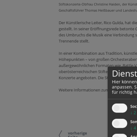
Stiftskonzerte-Obfrau Christine Haiden, der Künst
Geschäftsführer Thomas Heißbauer und Landesh
Der Künstlerische Leiter, Rico Gulda, hat d
gestellt. In seiner Eröffnungsrede betonte 
des Umbruchs die Musik eine Verbindung s
Trennende stellt.
In einer Kombination aus Tradition, künstl
Höhepunkten – von großen Orchesterabende
außergewöhnlichen Formaten wie ‚Battle Vi
Dienst
oberösterreichischen Stiften, dieses Jahr e
Konzerte angeboten. Die Stiftskonzerte-Sa
Hier können
anpassen. Si
Weitere Informationen zum Programm un
für richtig h
Soc
↓
2
Son
↓
4
vorherige
Ana