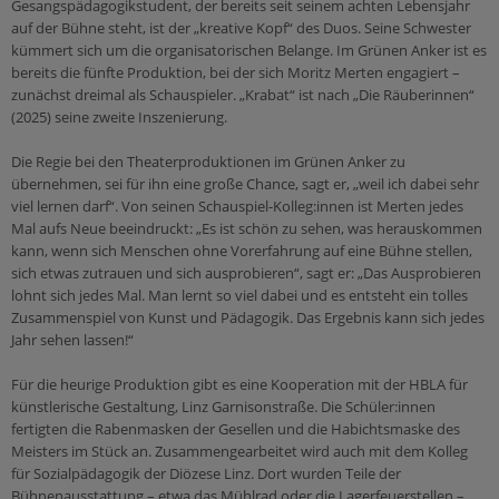
Gesangspädagogikstudent, der bereits seit seinem achten Lebensjahr
auf der Bühne steht, ist der „kreative Kopf“ des Duos. Seine Schwester
kümmert sich um die organisatorischen Belange. Im Grünen Anker ist es
bereits die fünfte Produktion, bei der sich Moritz Merten engagiert –
zunächst dreimal als Schauspieler. „Krabat“ ist nach „Die Räuberinnen“
(2025) seine zweite Inszenierung.
Die Regie bei den Theaterproduktionen im Grünen Anker zu
übernehmen, sei für ihn eine große Chance, sagt er, „weil ich dabei sehr
viel lernen darf“. Von seinen Schauspiel-Kolleg:innen ist Merten jedes
Mal aufs Neue beeindruckt: „Es ist schön zu sehen, was herauskommen
kann, wenn sich Menschen ohne Vorerfahrung auf eine Bühne stellen,
sich etwas zutrauen und sich ausprobieren“, sagt er: „Das Ausprobieren
lohnt sich jedes Mal. Man lernt so viel dabei und es entsteht ein tolles
Zusammenspiel von Kunst und Pädagogik. Das Ergebnis kann sich jedes
Jahr sehen lassen!“
Für die heurige Produktion gibt es eine Kooperation mit der HBLA für
künstlerische Gestaltung, Linz Garnisonstraße. Die Schüler:innen
fertigten die Rabenmasken der Gesellen und die Habichtsmaske des
Meisters im Stück an. Zusammengearbeitet wird auch mit dem Kolleg
für Sozialpädagogik der Diözese Linz. Dort wurden Teile der
Bühnenausstattung – etwa das Mühlrad oder die Lagerfeuerstellen –