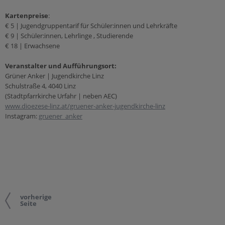
Kartenpreise
:
€ 5 | Jugendgruppentarif für Schüler:innen und Lehrkräfte
€ 9 | Schüler:innen, Lehrlinge , Studierende
€ 18 | Erwachsene
Veranstalter und Aufführungsort:
Grüner Anker | Jugendkirche Linz
Schulstraße 4, 4040 Linz
(Stadtpfarrkirche Urfahr | neben AEC)
www.dioezese-linz.at/gruener-anker-jugendkirche-linz
Instagram:
gruener_anker
vorherige
Seite