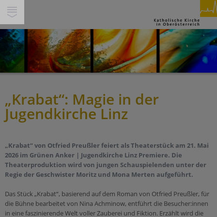
SUCHE
INHALTE
GLAUBEN & FEIERN
PFARREN
PERSONEN
„Krabat“: Magie in der
Spiritualität
THEMEN
Jugendkirche Linz
Feiern
Miteinander
SERVICE & HILFE
Beten
Gesellschaft & Soziales
Segnen
Service
WIR IN DEINER NÄHE
„Krabat“ von Otfried Preußler feiert als Theaterstück am 21. Mai
Ökumene & Dialog
Trauern
2026 im Grünen Anker | Jugendkirche Linz Premiere. Die
Über Uns
Theaterproduktion wird von jungen Schauspielenden unter der
Pastorale Orte
Pilgern
Jobs
Werte
Regie der Geschwister Moritz und Mona Merten aufgeführt.
Pfarren
Begleiten
Presse/Medien
Schöpfung und Nachhaltigkeit
Das Stück „Krabat“, basierend auf dem Roman von Otfried Preußler, für
Bildungshäuser
Berufen sein
Kirchenbeitrag
Tod & Trauer
die Bühne bearbeitet von Nina Achminow, entführt die Besucher:innen
Schulen
in eine faszinierende Welt voller Zauberei und Fiktion. Erzählt wird die
Buch & Segen