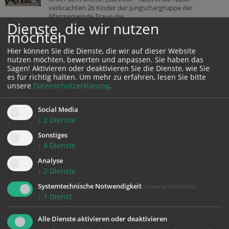
verbrachten 26 Kinder der Jungschargruppe der
Pfarrgemeinde Traun die...
Dienste, die wir nutzen
möchten
CARITAS OBERÖSTERREICH
Hier können Sie die Dienste, die wir auf dieser Website
nutzen möchten, bewerten und anpassen. Sie haben das
„Ich mache das, was mir mein Herz sagt“
Sagen! Aktivieren oder deaktivieren Sie die Dienste, wie Sie
Musik begleitet Arnold Medicus seit seiner Kindheit. Bis zu seiner
es für richtig halten.
Um mehr zu erfahren, lesen Sie bitte
Pensionierung unterrichtete der studierte Geiger an mehreren
unsere
Datenschutzerklärung
.
Gymnasien mit musikalischem Schwerpunkt. Heute bereitet er jenen...
Social Media
Erstes Austauschtreffen stärkt die Zusammenarbeit in der
↓
2
Dienste
Palliative Care
Wie kann die Betreuung schwerkranker Menschen beim Übergang vom
Sonstiges
Krankenhaus nach Hause noch besser gelingen? Mit dieser Frage
↓
4
Dienste
beschäftigten sich kürzlich Expert*innen der Palliative Care aus dem...
Analyse
Eine Visite der besonderen Art im Seniorenwohnhaus St. Anna
↓
2
Dienste
Für viele überraschte Gesichter, herzhaftes Lachen und magische
Systemtechnische Notwendigkeit
(immer erforderlich)
Momente sorgte am 22. Juli 2026 Dr. Paul Pümpel im Seniorenwohnhaus
↓
1
Dienst
St. Anna. Der Clown aus Tirol stattete den Bewohner*innen eine...
Alle Dienste aktivieren oder deaktivieren