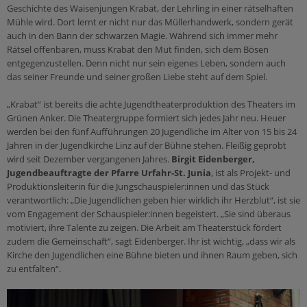
Geschichte des Waisenjungen Krabat, der Lehrling in einer rätselhaften
Sakramente
Orden und Klöster
Leben
Medienverleih
Mühle wird. Dort lernt er nicht nur das Müllerhandwerk, sondern gerät
Taufe
Citypastoral
Kinder & Jugend
auch in den Bann der schwarzen Magie. Während sich immer mehr
Epolmedia
Rätsel offenbaren, muss Krabat den Mut finden, sich dem Bösen
Firmung
Mensch & Arbeit
entgegenzustellen. Denn nicht nur sein eigenes Leben, sondern auch
Organisationen
Eucharistie
Ich möchte...
das seiner Freunde und seiner großen Liebe steht auf dem Spiel.
Caritas
Beichte
meine Freizeit gestalten!
„Krabat“ ist bereits die achte Jugendtheaterproduktion des Theaters im
Katholisches Bildungswerk
Krankensalbung
Grünen Anker. Die Theatergruppe formiert sich jedes Jahr neu. Heuer
reden!
Katholische Aktion
werden bei den fünf Aufführungen 20 Jugendliche im Alter von 15 bis 24
Ehe
anderen helfen!
Jahren in der Jugendkirche Linz auf der Bühne stehen. Fleißig geprobt
Weihe
wird seit Dezember vergangenen Jahres.
Birgit Eidenberger,
mich weiterbilden!
Ämter & Einrichtungen
Jugendbeauftragte der Pfarre Urfahr-St. Junia
, ist als Projekt- und
Produktionsleiterin für die Jungschauspieler:innen und das Stück
Schulamt
Heilige Zeiten
Beratung
verantwortlich: „Die Jugendlichen geben hier wirklich ihr Herzblut“, ist sie
Ordinariat
vom Engagement der Schauspieler:innen begeistert. „Sie sind überaus
Kirchenjahr
wieder eintreten!
motiviert, ihre Talente zu zeigen. Die Arbeit am Theaterstück fördert
Farben & Symbole
Ehe & Beziehung
zudem die Gemeinschaft“, sagt Eidenberger. Ihr ist wichtig, „dass wir als
Kirche den Jugendlichen eine Bühne bieten und ihnen Raum geben, sich
Sonntag
Mobbing
zu entfalten“.
Orte & Worte
Missbrauch & Gewalt
Dienste
Prävention & Kinder/Jugendschutz