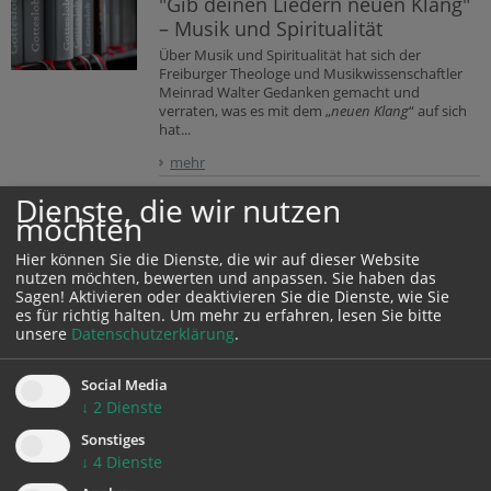
"Gib deinen Liedern neuen Klang"
– Musik und Spiritualität
Über Musik und Spiritualität hat sich der
Freiburger Theologe und Musikwissenschaftler
Meinrad Walter Gedanken gemacht und
verraten, was es mit dem „
neuen Klang
“ auf sich
hat...
mehr
Dienste, die wir nutzen
möchten
„Stille Nacht, heilige Nacht”
Hier können Sie die Dienste, die wir auf dieser Website
Am Heiligen Abend des Jahres 1818 erklang das Lied zum
nutzen möchten, bewerten und anpassen. Sie haben das
ersten Mal, das heute das bekannteste Weihnachtslied
Sagen! Aktivieren oder deaktivieren Sie die Dienste, wie Sie
der Welt...
es für richtig halten.
Um mehr zu erfahren, lesen Sie bitte
unsere
Datenschutzerklärung
.
"Confitemini domino" (Ps 63) (GL 618,2-3)
Social Media
Der Psalm spricht von der tiefen Sehnsucht nach Gott...
↓
2
Dienste
Michal Kucharko mit Gedanken zu Psalm 63 und zum
"Confitemini...
Sonstiges
↓
4
Dienste
"Herr, dich loben die Geschöpfe" (GL 466)