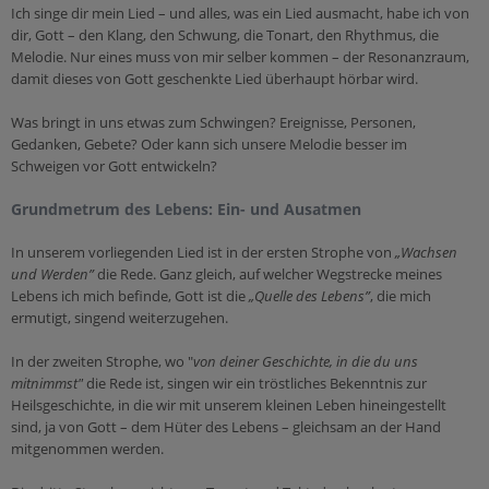
Ich singe dir mein Lied – und alles, was ein Lied ausmacht, habe ich von
Sakramente
Orden und Klöster
Leben
Medienverleih
dir, Gott – den Klang, den Schwung, die Tonart, den Rhythmus, die
Taufe
Citypastoral
Kinder & Jugend
Melodie. Nur eines muss von mir selber kommen – der Resonanzraum,
Epolmedia
damit dieses von Gott geschenkte Lied überhaupt hörbar wird.
Firmung
Mensch & Arbeit
Organisationen
Eucharistie
Ich möchte...
Was bringt in uns etwas zum Schwingen? Ereignisse, Personen,
Caritas
Gedanken, Gebete? Oder kann sich unsere Melodie besser im
Beichte
meine Freizeit gestalten!
Schweigen vor Gott entwickeln?
Katholisches Bildungswerk
Krankensalbung
reden!
Grundmetrum des Lebens: Ein- und Ausatmen
Katholische Aktion
Ehe
anderen helfen!
Weihe
In unserem vorliegenden Lied ist in der ersten Strophe von
„Wachsen
mich weiterbilden!
Ämter & Einrichtungen
und Werden”
die Rede. Ganz gleich, auf welcher Wegstrecke meines
Lebens ich mich befinde, Gott ist die
„Quelle des Lebens”
, die mich
Schulamt
Heilige Zeiten
Beratung
ermutigt, singend weiterzugehen.
Ordinariat
Kirchenjahr
wieder eintreten!
In der zweiten Strophe, wo "
von deiner Geschichte, in die du uns
Farben & Symbole
Ehe & Beziehung
mitnimmst"
die Rede ist, singen wir ein tröstliches Bekenntnis zur
Heilsgeschichte, in die wir mit unserem kleinen Leben hineingestellt
Sonntag
Mobbing
sind, ja von Gott – dem Hüter des Lebens – gleichsam an der Hand
Orte & Worte
Missbrauch & Gewalt
mitgenommen werden.
Dienste
Prävention & Kinder/Jugendschutz