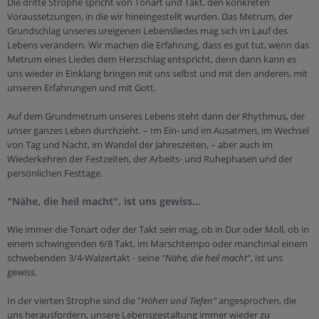
Die dritte Strophe spricht von Tonart und Takt, den konkreten
Selige & Heilige
Voraussetzungen, in die wir hineingestellt wurden. Das Metrum, der
Sekten & Weltanschauungsfragen
Grundschlag unseres ureigenen Lebensliedes mag sich im Lauf des
Lebens verändern. Wir machen die Erfahrung, dass es gut tut, wenn das
Glaube
Metrum eines Liedes dem Herzschlag entspricht, denn dann kann es
Gott
uns wieder in Einklang bringen mit uns selbst und mit den anderen, mit
unseren Erfahrungen und mit Gott.
Christentum für Einsteiger
Auf dem Grundmetrum unseres Lebens steht dann der Rhythmus, der
Heiliger Geist
unser ganzes Leben durchzieht. – Im Ein- und im Ausatmen, im Wechsel
Jesus
von Tag und Nacht, im Wandel der Jahreszeiten, – aber auch im
Wiederkehren der Festzeiten, der Arbeits- und Ruhephasen und der
Maria
persönlichen Festtage.
Gemeinschaft
"Nähe, die heil macht", ist uns gewiss...
Bibel
Wie immer die Tonart oder der Takt sein mag, ob in Dur oder Moll, ob in
einem schwingenden 6/8 Takt, im Marschtempo oder manchmal einem
schwebenden 3/4-Walzertakt - seine
"Nähe, die heil macht"
, ist uns
gewiss.
In der vierten Strophe sind die "
Höhen und Tiefen"
angesprochen, die
uns herausfordern, unsere Lebensgestaltung immer wieder zu