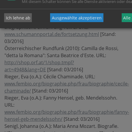
Mit diesem Schalter können Sie alle Dienste aktivieren oder dea
der Komponistin Ethel Smyth. URL:
www.hmt-
leipzig.de/ethel-smyth
[Stand: 03/2016]
Ich lehne ab
Ausgewählte akzeptieren
Alle
Nauhaus, Julia M. (o.A.): Clara Wieck-Schumann –
biographische Einführung Teil: 2. URL:
www.schumannportal.de/fortsetzung.html
[Stand:
03/2016]
Österreichischer Rundfunk (2010): Camilla de Rossi,
"detta la Romana": Santa Beatrice d'Este. URL:
http://shop.orf.at/1/shop.tmpl?
art=4948&lang=DE
[Stand: 03/2016]
Rieger, Eva (o.A.): Cécile Chaminade. URL:
www.fembio.org/biographie.php/frau/biographie/cecile-
chaminade/
[Stand: 03/2016]
Rieger, Eva (o.A.): Fanny Hensel, geb. Mendelssohn.
URL:
www.fembio.org/biographie.php/frau/biographie/fanny-
hensel-geb-mendelssohn/
[Stand: 03/2016]
Senigl, Johanna (o.A.): Maria Anna Mozart. Biografie.