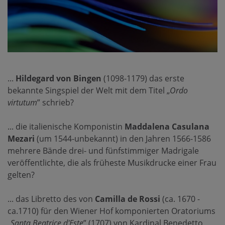
...
Hildegard von Bingen
(1098-1179) das erste
bekannte Singspiel der Welt mit dem Titel „
Ordo
virtutum
” schrieb?
... die italienische Komponistin
Maddalena Casulana
Mezari
(um 1544-unbekannt) in den Jahren 1566-1586
mehrere Bände drei- und fünfstimmiger Madrigale
veröffentlichte, die als früheste Musikdrucke einer Frau
gelten?
... das Libretto des von
Camilla de Rossi
(ca. 1670 -
ca.1710) für den Wiener Hof komponierten Oratoriums
„
Santa Beatrice d'Este
” (1707) von Kardinal Benedetto