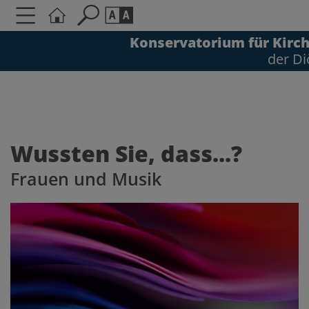
Konservatorium für Kirc
der Di
Seite durchsuchen nach ...
Barrierefreiheit Einstellungen
Schriftgröße
Kontrasteinstellungen
A
A
A
A
A
A
A
A
Wussten Sie, dass...?
Frauen und Musik