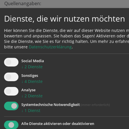
Quellenangaben:
3sat (2015): Kulturzeit: Dirigentinnen - wo bleibt ihr?
Dienste, die wir nutzen möchten
URL:
www.3sat.de/mediathek/?
mode=play&obj=52323
[Stand: 03/2016]
Hier können Sie die Dienste, die wir auf dieser Website nutzen 
Alma Theaterproduktion GmbH (o.A.): Alma und die
bewerten und anpassen. Sie haben das Sagen! Aktivieren oder d
Musik. URL:
www.alma-
Sie die Dienste, wie Sie es für richtig halten.
Um mehr zu erfahren
mahler.at/deutsch/almas_life/almaunddiemusik.html
[St
bitte unsere
Datenschutzerklärung
.
03/2016]
Blankenburg, Mascha: Biografie. URL:
www.mascha-
Social Media
blankenburg.de/biografie.html
[Stand: 03/2016]
↓
2
Dienste
Chatzoudis, Georgios (2015): "Die Suche nach
Sonstiges
'Komponistin' ergibt 0 Treffer". Interview mit Susanne
↓
4
Dienste
Wosnitzka über Frauen in der Musikgeschichte. URL:
Analyse
www.lisa.gerda-henkel-
↓
2
Dienste
stiftung.de/die_suche_nach_komponistin_ergibt_0_treffer
Systemtechnische Notwendigkeit
(immer erforderlich)
nav_id=5481
[Stand: 03/2016]
↓
1
Dienst
Hochschule für Musik und Theater "Felix Mendelssohn
Bartholdy" Leipzig (2014): Leipzig!!! … Here I am!
Alle Dienste aktivieren oder deaktivieren
Unterstützen Sie den Kauf von 57 autographen Briefen