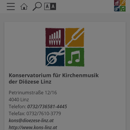
Seite durchsuchen nach ...
Barrierefreiheit Einstellungen
Schriftgröße
A
A
A
Kontrasteinstellungen
A
A
A
A
A
Konservatorium für Kirchenmusik
der Diözese Linz
Petrinumstraße 12/16
4040 Linz
Telefon:
0732/736581-4445
Telefax: 0732/7610-3779
kons@dioezese-linz.at
http://www.kons-linz.at