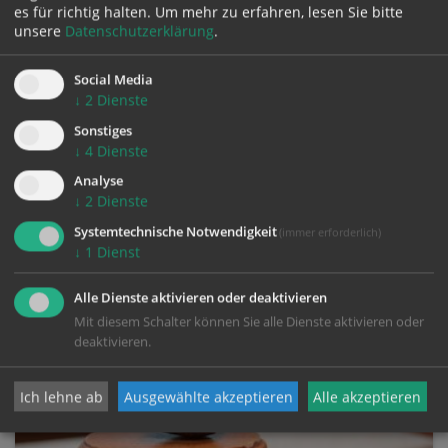
es für richtig halten.
Um mehr zu erfahren, lesen Sie bitte
unsere
Datenschutzerklärung
.
Social Media
Informationen gemäß Artikel 13
↓
2
Dienste
DSGVO
Sonstiges
↓
4
Dienste
Gemäß der Informationspflicht bei "Erhebung
von personenbezogenen Daten bei
Analyse
betroffenen Personen" (Artikel 13 DSGVO)
↓
2
Dienste
finden Sie hier die
Systemtechnische Notwendigkeit
(immer erforderlich)
↓
1
Dienst
Alle Dienste aktivieren oder deaktivieren
Mit diesem Schalter können Sie alle Dienste aktivieren oder
deaktivieren.
Ich lehne ab
Ausgewählte akzeptieren
Alle akzeptieren