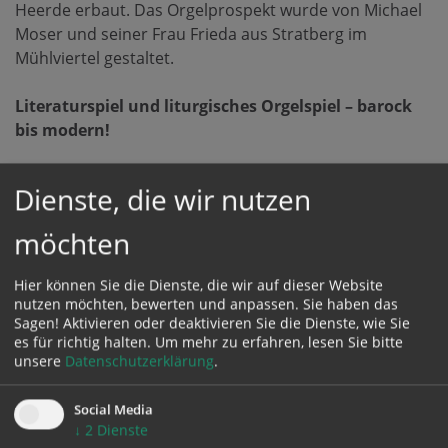
Heerde erbaut. Das Orgelprospekt wurde von Michael
Moser und seiner Frau Frieda aus Stratberg im
Mühlviertel gestaltet.
Literaturspiel und liturgisches Orgelspiel – barock
bis modern!
Eine bunte Auswahl an Literatur hatten Referent
Dienste, die wir nutzen
Wolfgang Kreuzhuber und Referentin Franziska
Leuschner zusammengestellt – Barockes, Klassisches
möchten
und Modernes gab’s da zu hören. Neben Johann
Sebastian Bachs (1685–1750) „
Was Gott tut, das ist
Hier können Sie die Dienste, die wir auf dieser Website
wohlgetan
“ wurden auch Johann Ludwig Krebs' (1713–
nutzen möchten, bewerten und anpassen. Sie haben das
1780) Präludium pro Organo pleno in F und das
Sagen! Aktivieren oder deaktivieren Sie die Dienste, wie Sie
es für richtig halten.
Um mehr zu erfahren, lesen Sie bitte
Choralvorspiel „
Nun freut euch, lieben Christen gmein
“
unsere
Datenschutzerklärung
.
musiziert. Einen Ausflug in die Klassik gab’s mit Johann
Friedrich Doles' (1715–1797) Choralmeditation „
Liebster
Social Media
Jesu, wir sind hier
“ und der Romantiker Alexandre
↓
2
Dienste
Guilmant (1837–1911) bot mit seiner Choralintonation