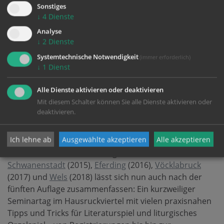
Sonstiges
„
Den Herren will ich loben
“ sogar barocke Klänge.
↓
4
Dienste
Außerdem standen moderne Werke wie Herbert
Analyse
Gadschs (1913–2011) Interludium, Matthias Hippes
↓
2
Dienste
(*1946) Einzug – Auszug D-Dur sowie Christian Matthias
Heiß‘ (*1967) Choralmeditation „
Gott ist gegenwärtig
“ auf
Systemtechnische Notwendigkeit
(immer erforderlich)
↓
1
Dienst
dem Programm. Außerdem gaben Franziska Leuschner
und Wolfgang Kreuzhuber zahlreiche Tipps für eigene
Alle Dienste aktivieren oder deaktivieren
Improvisationen zum Gebrauch in der Liturgie.
Mit diesem Schalter können Sie alle Dienste aktivieren oder
deaktivieren.
Ökumenisches Orgelseminar – fröhlich und
kurzweilig!
Ich lehne ab
Ausgewählte akzeptieren
Alle akzeptieren
Nach den ökumenischen Orgelseminaren in
Schwanenstadt
(2015),
Eferding
(2016),
Vöcklabruck
(2017) und
Wels
(2018) lässt sich nun auch nach der
fünften Auflage zusammenfassen: Ein kurzweiliger
Seminartag im Hausruckviertel mit vielen praxisnahen
Tipps und Tricks für Literaturspiel und liturgisches