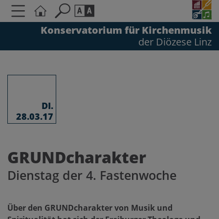
Konservatorium für Kirchenmusik
der Diözese Linz
Seite durchsuchen nach ...
Barrierefreiheit Einstellungen
Schriftgröße
A
A
A
DI.
28.03.17
Kontrasteinstellungen
GRUNDcharakter
A
A
A
A
A
Dienstag der 4. Fastenwoche
Über den GRUNDcharakter von Musik und