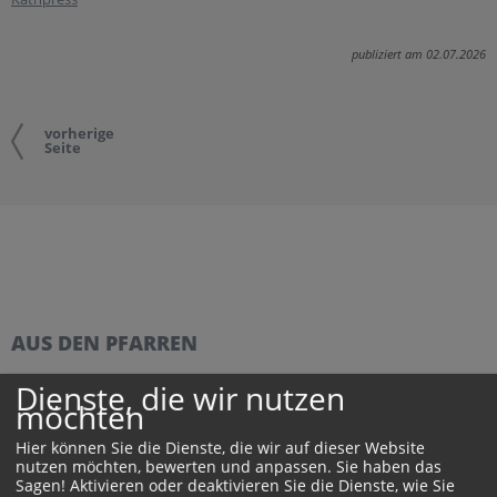
publiziert am 02.07.2026
vorherige
Seite
AUS DEN PFARREN
Dienste, die wir nutzen
Kirchham feierte die Ehejubelpaare
möchten
Traditionell feiert Kirchham Anfang August das Fest der
Jubelhochzeiten. Am 2. August 2026 folgten sechs Paare
Hier können Sie die Dienste, die wir auf dieser Website
der...
nutzen möchten, bewerten und anpassen. Sie haben das
Sagen! Aktivieren oder deaktivieren Sie die Dienste, wie Sie