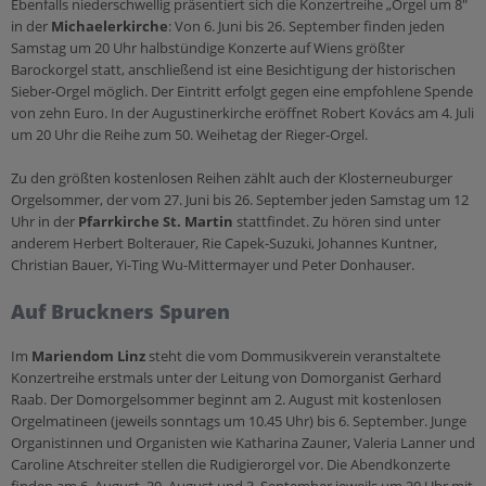
Ebenfalls niederschwellig präsentiert sich die Konzertreihe „Orgel um 8"
Selige & Heilige
in der
Michaelerkirche
Sekten & Weltanschauungsfragen
: Von 6. Juni bis 26. September finden jeden
Samstag um 20 Uhr halbstündige Konzerte auf Wiens größter
Barockorgel statt, anschließend ist eine Besichtigung der historischen
Glaube
Sieber-Orgel möglich. Der Eintritt erfolgt gegen eine empfohlene Spende
Gott
von zehn Euro. In der Augustinerkirche eröffnet Robert Kovács am 4. Juli
um 20 Uhr die Reihe zum 50. Weihetag der Rieger-Orgel.
Christentum für Einsteiger
Heiliger Geist
Zu den größten kostenlosen Reihen zählt auch der Klosterneuburger
Orgelsommer, der vom 27. Juni bis 26. September jeden Samstag um 12
Jesus
Uhr in der
Pfarrkirche St. Martin
stattfindet. Zu hören sind unter
anderem Herbert Bolterauer, Rie Capek-Suzuki, Johannes Kuntner,
Maria
Christian Bauer, Yi-Ting Wu-Mittermayer und Peter Donhauser.
Gemeinschaft
Auf Bruckners Spuren
Bibel
Im
Mariendom Linz
steht die vom Dommusikverein veranstaltete
Konzertreihe erstmals unter der Leitung von Domorganist Gerhard
Raab. Der Domorgelsommer beginnt am 2. August mit kostenlosen
Orgelmatineen (jeweils sonntags um 10.45 Uhr) bis 6. September. Junge
Organistinnen und Organisten wie Katharina Zauner, Valeria Lanner und
Caroline Atschreiter stellen die Rudigierorgel vor. Die Abendkonzerte