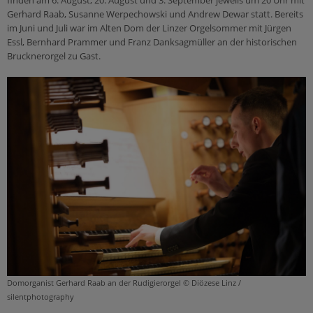
finden am 6. August, 20. August und 3. September jeweils um 20 Uhr mit
Gerhard Raab, Susanne Werpechowski und Andrew Dewar statt. Bereits
im Juni und Juli war im Alten Dom der Linzer Orgelsommer mit Jürgen
Essl, Bernhard Prammer und Franz Danksagmüller an der historischen
Brucknerorgel zu Gast.
Domorganist Gerhard Raab an der Rudigierorgel © Diözese Linz /
silentphotography