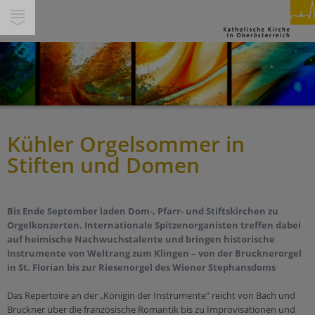
SUCHE
INHALTE
GLAUBEN & FEIERN
PFARREN
PERSONEN
Kühler Orgelsommer in
Spiritualität
THEMEN
Stiften und Domen
Feiern
Miteinander
SERVICE & HILFE
Beten
Gesellschaft & Soziales
Segnen
Service
WIR IN DEINER NÄHE
Bis Ende September laden Dom-, Pfarr- und Stiftskirchen zu
Ökumene & Dialog
Trauern
Orgelkonzerten. Internationale Spitzenorganisten treffen dabei
Über Uns
auf heimische Nachwuchstalente und bringen historische
Pastorale Orte
Pilgern
Jobs
Werte
Instrumente von Weltrang zum Klingen – von der Brucknerorgel
Pfarren
Begleiten
in St. Florian bis zur Riesenorgel des Wiener Stephansdoms
Presse/Medien
Schöpfung und Nachhaltigkeit
Bildungshäuser
Berufen sein
Kirchenbeitrag
Tod & Trauer
Das Repertoire an der „Königin der Instrumente" reicht von Bach und
Schulen
Bruckner über die französische Romantik bis zu Improvisationen und
Buch & Segen