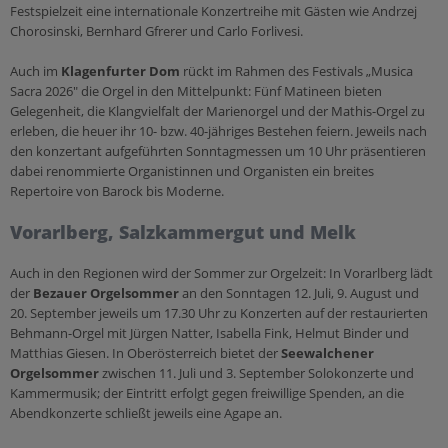
Festspielzeit eine internationale Konzertreihe mit Gästen wie Andrzej
Chorosinski, Bernhard Gfrerer und Carlo Forlivesi.
Auch im
Klagenfurter Dom
rückt im Rahmen des Festivals „Musica
Sacra 2026" die Orgel in den Mittelpunkt: Fünf Matineen bieten
Gelegenheit, die Klangvielfalt der Marienorgel und der Mathis-Orgel zu
erleben, die heuer ihr 10- bzw. 40-jähriges Bestehen feiern. Jeweils nach
den konzertant aufgeführten Sonntagmessen um 10 Uhr präsentieren
dabei renommierte Organistinnen und Organisten ein breites
Repertoire von Barock bis Moderne.
Vorarlberg, Salzkammergut und Melk
Auch in den Regionen wird der Sommer zur Orgelzeit: In Vorarlberg lädt
der
Bezauer Orgelsommer
an den Sonntagen 12. Juli, 9. August und
20. September jeweils um 17.30 Uhr zu Konzerten auf der restaurierten
Behmann-Orgel mit Jürgen Natter, Isabella Fink, Helmut Binder und
Matthias Giesen. In Oberösterreich bietet der
Seewalchener
Orgelsommer
zwischen 11. Juli und 3. September Solokonzerte und
Kammermusik; der Eintritt erfolgt gegen freiwillige Spenden, an die
Abendkonzerte schließt jeweils eine Agape an.