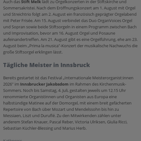
Auch das
Stift Melk
lädt zu Orgelkonzerten in der Stiftskirche und
Sommersakristei. Nach dem Eröffnungskonzert am 1. August mit Orgel
und Streichtrio folgt am 2. August ein französisch geprägter Orgelabend
mit Peter Frisée. Am 15. August verbindet das Duo OrganVoices Orgel
und Sopran sowie beide Stiftsorgeln in einem Programm zwischen Bach
und Improvisation, bevor am 16. August Orgel und Posaune
aufeinandertreffen. Am 21. August gibt es eine Orgelführung, ehe am 23.
August beim „Prima la musica"-Konzert der musikalische Nachwuchs die
große Stiftsorgel erklingen lässt.
Tägliche Meister in Innsbruck
Bereits gestartet ist das Festival „Internationale Meisterorganist:innen
2026" im
Innsbrucker Jakobsdom
im Rahmen des Kirchenmusik-
Sommers. Noch bis Samstag, 4. Juli, gestalten jeweils um 12.15 Uhr
renommierte Organistinnen und Organisten aus Europa eine
halbstündige Matinee auf der Domorgel, mit einem breit gefächerten
Repertoire von Bach über Mozart und Mendelssohn bis hin zu
Messiaen, Liszt und Duruflé. Zu den Mitwirkenden zählen unter
anderem Stefan Knauer, Pascal Reber, Victoria Ulriksen, Giulia Ricci,
Sebastian Küchler-Blessing und Marius Herb.
Kathpress