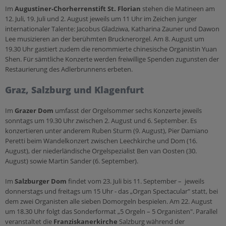
Im
Augustiner-Chorherrenstift St. Florian
stehen die Matineen am
12. Juli, 19. Juli und 2. August jeweils um 11 Uhr im Zeichen junger
internationaler Talente: Jacobus Gladziwa, Katharina Zauner und Dawon
Lee musizieren an der berühmten Brucknerorgel. Am 8. August um
19.30 Uhr gastiert zudem die renommierte chinesische Organistin Yuan
Shen. Für sämtliche Konzerte werden freiwillige Spenden zugunsten der
Restaurierung des Adlerbrunnens erbeten.
Graz, Salzburg und Klagenfurt
Im
Grazer Dom
umfasst der Orgelsommer sechs Konzerte jeweils
sonntags um 19.30 Uhr zwischen 2. August und 6. September. Es
konzertieren unter anderem Ruben Sturm (9. August), Pier Damiano
Peretti beim Wandelkonzert zwischen Leechkirche und Dom (16.
August), der niederländische Orgelspezialist Ben van Oosten (30.
August) sowie Martin Sander (6. September).
Im
Salzburger Dom
findet vom 23. Juli bis 11. September – jeweils
donnerstags und freitags um 15 Uhr - das „Organ Spectacular" statt, bei
dem zwei Organisten alle sieben Domorgeln bespielen. Am 22. August
um 18.30 Uhr folgt das Sonderformat „5 Orgeln – 5 Organisten". Parallel
veranstaltet die
Franziskanerkirche
Salzburg während der