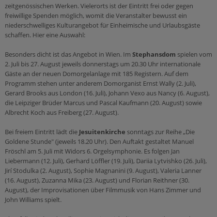
zeitgenössischen Werken. Vielerorts ist der Eintritt frei oder gegen
Sakramente
Orden und Klöster
Leben
Medienverleih
freiwillige Spenden möglich, womit die Veranstalter bewusst ein
Taufe
Citypastoral
Kinder & Jugend
niederschwelliges Kulturangebot für Einheimische und Urlaubsgäste
Epolmedia
schaffen. Hier eine Auswahl:
Firmung
Mensch & Arbeit
Organisationen
Eucharistie
Ich möchte...
Besonders dicht ist das Angebot in Wien. Im
Stephansdom
spielen vom
Caritas
2. Juli bis 27. August jeweils donnerstags um 20.30 Uhr internationale
Beichte
meine Freizeit gestalten!
Gäste an der neuen Domorgelanlage mit 185 Registern. Auf dem
Katholisches Bildungswerk
Krankensalbung
Programm stehen unter anderem Domorganist Ernst Wally (2. Juli),
reden!
Katholische Aktion
Gerard Brooks aus London (16. Juli), Johann Vexo aus Nancy (6. August),
Ehe
anderen helfen!
die Leipziger Brüder Marcus und Pascal Kaufmann (20. August) sowie
Weihe
Albrecht Koch aus Freiberg (27. August).
mich weiterbilden!
Ämter & Einrichtungen
Bei freiem Eintritt lädt die
Jesuitenkirche
sonntags zur Reihe „Die
Schulamt
Heilige Zeiten
Beratung
Goldene Stunde" (jeweils 18.20 Uhr). Den Auftakt gestaltet Manuel
Ordinariat
Fröschl am 5. Juli mit Widors 6. Orgelsymphonie. Es folgen Jan
Kirchenjahr
wieder eintreten!
Liebermann (12. Juli), Gerhard Löffler (19. Juli), Dariia Lytvishko (26. Juli),
Farben & Symbole
Ehe & Beziehung
Jirí Stodulka (2. August), Sophie Magnanini (9. August), Valeria Lanner
(16. August), Zuzanna Mika (23. August) und Florian Reithner (30.
Sonntag
Mobbing
August), der Improvisationen über Filmmusik von Hans Zimmer und
Orte & Worte
Missbrauch & Gewalt
John Williams spielt.
Dienste
Prävention & Kinder/Jugendschutz