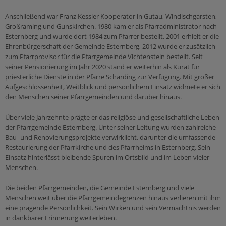
Sakramente
Orden und Klöster
Leben
Medienverleih
Anschließend war Franz Kessler Kooperator in Gutau, Windischgarsten,
Taufe
Citypastoral
Kinder & Jugend
Großraming und Gunskirchen. 1980 kam er als Pfarradministrator nach
Epolmedia
Esternberg und wurde dort 1984 zum Pfarrer bestellt. 2001 erhielt er die
Firmung
Mensch & Arbeit
Ehrenbürgerschaft der Gemeinde Esternberg, 2012 wurde er zusätzlich
Organisationen
Eucharistie
Ich möchte...
zum Pfarrprovisor für die Pfarrgemeinde Vichtenstein bestellt. Seit
Caritas
seiner Pensionierung im Jahr 2020 stand er weiterhin als Kurat für
Beichte
meine Freizeit gestalten!
priesterliche Dienste in der Pfarre Schärding zur Verfügung. Mit großer
Katholisches Bildungswerk
Krankensalbung
Aufgeschlossenheit, Weitblick und persönlichem Einsatz widmete er sich
reden!
Katholische Aktion
den Menschen seiner Pfarrgemeinden und darüber hinaus.
Ehe
anderen helfen!
Weihe
Über viele Jahrzehnte prägte er das religiöse und gesellschaftliche Leben
mich weiterbilden!
Ämter & Einrichtungen
der Pfarrgemeinde Esternberg. Unter seiner Leitung wurden zahlreiche
Bau- und Renovierungsprojekte verwirklicht, darunter die umfassende
Schulamt
Heilige Zeiten
Beratung
Restaurierung der Pfarrkirche und des Pfarrheims in Esternberg. Sein
Ordinariat
Einsatz hinterlässt bleibende Spuren im Ortsbild und im Leben vieler
Kirchenjahr
wieder eintreten!
Menschen.
Farben & Symbole
Ehe & Beziehung
Die beiden Pfarrgemeinden, die Gemeinde Esternberg und viele
Sonntag
Mobbing
Menschen weit über die Pfarrgemeindegrenzen hinaus verlieren mit ihm
Orte & Worte
Missbrauch & Gewalt
eine prägende Persönlichkeit. Sein Wirken und sein Vermächtnis werden
in dankbarer Erinnerung weiterleben.
Dienste
Prävention & Kinder/Jugendschutz