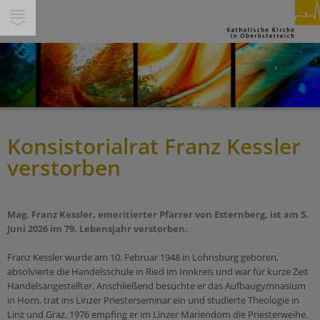
SUCHE
INHALTE
GLAUBEN & FEIERN
PFARREN
PERSONEN
Konsistorialrat Franz Kessler
Spiritualität
THEMEN
verstorben
Feiern
Miteinander
SERVICE & HILFE
Beten
Gesellschaft & Soziales
Segnen
Service
WIR IN DEINER NÄHE
Mag. Franz Kessler, emeritierter Pfarrer von Esternberg, ist am 5.
Ökumene & Dialog
Trauern
Juni 2026 im 79. Lebensjahr verstorben.
Über Uns
Pastorale Orte
Pilgern
Jobs
Werte
Franz Kessler wurde am 10. Februar 1948 in Lohnsburg geboren,
Pfarren
Begleiten
absolvierte die Handelsschule in Ried im Innkreis und war für kurze Zeit
Presse/Medien
Schöpfung und Nachhaltigkeit
Handelsangestellter. Anschließend besuchte er das Aufbaugymnasium
Bildungshäuser
Berufen sein
Kirchenbeitrag
Tod & Trauer
in Horn, trat ins Linzer Priesterseminar ein und studierte Theologie in
Schulen
Linz und Graz. 1976 empfing er im Linzer Mariendom die Priesterweihe.
Buch & Segen