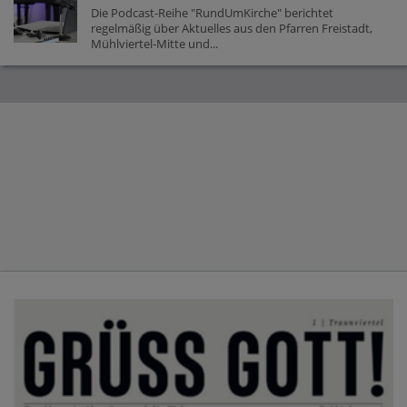
Die Podcast-Reihe "RundUmKirche" berichtet
regelmäßig über Aktuelles aus den Pfarren Freistadt,
Mühlviertel-Mitte und...