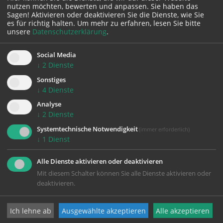
nutzen möchten, bewerten und anpassen. Sie haben das
Sagen! Aktivieren oder deaktivieren Sie die Dienste, wie Sie
es für richtig halten.
Um mehr zu erfahren, lesen Sie bitte
unsere
Datenschutzerklärung
.
Social Media
↓
2
Dienste
Sonstiges
↓
4
Dienste
Analyse
Die Pfarrkirche Schenkenfelden – 500 Jahre Geschichte und
↓
2
Dienste
lebendige Gegenwart
Systemtechnische Notwendigkeit
(immer erforderlich)
↓
1
Dienst
OFT NACHGEFRAGT
Alle Dienste aktivieren oder deaktivieren
Mit diesem Schalter können Sie alle Dienste aktivieren oder
deaktivieren.
Jobbörse/Ausschreibungen
Ich lehne ab
Ausgewählte akzeptieren
Alle akzeptieren
Zukunftsweg