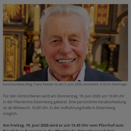
Selige & Heilige
Sekten & Weltanschauungsfragen
Glaube
Gott
Christentum für Einsteiger
Heiliger Geist
Jesus
Maria
Gemeinschaft
Bibel
Konsistorialrat Mag. Franz Kessler ist am 5. Juni 2026 verstorben © Doris Steininger
Für den Verstorbenen wird am Donnerstag, 18. Juni 2026 um 19.00 Uhr
in der Pfarrkirche Esternberg gebetet. Eine persönliche Verabschiedung
ist ab Mittwoch, 16.00 Uhr, in der Aufbahrungshalle in Esternberg
möglich.
Am Freitag, 19. Juni 2026 wird er um 13.45 Uhr vom Pfarrhof zum
feierlichen Requiem in der Pfarrkirche Esternberg geleitet
.