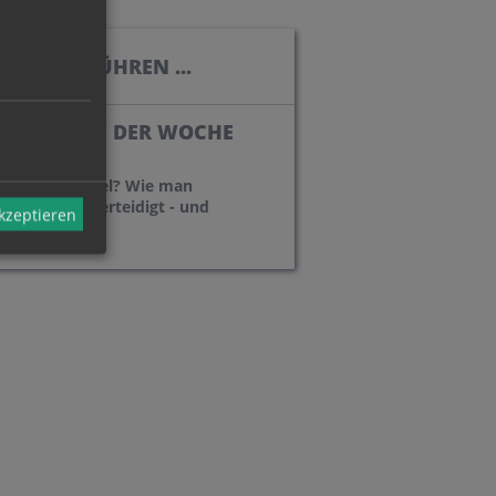
, DIE BERÜHREN ...
BOTSCHAFT DER WOCHE
Systemwechsel? Wie man
Demokratie verteidigt - und
akzeptieren
verbessert