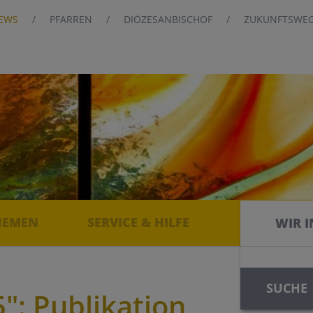
EWS
PFARREN
DIÖZESANBISCHOF
ZUKUNFTSWE
HEMEN
SERVICE & HILFE
WIR I
WIR I
SUCHE
: Publikation