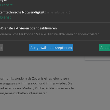
lyse
Dienste
temtechnische Notwendigkeit
(immer erforderlich)
IMPULSE
Dienst
e Dienste aktivieren oder deaktivieren
SOZIALE 
 diesem Schalter können Sie alle Dienste aktivieren oder deaktivieren.
b
Ausgewählte akzeptieren
Alle 
tagungen 2025. Die Referent:innen (v.l.) Martin
tprimas Jeremias Schröder gaben Impulse zu diesem
eschronik, sondern als Zeugnis eines lebendigen
rwegsseins – immer noch und immer wieder. Die
arbeiter:innen, Medien, Kirche, Politik sowie an alle
ensgemeinschaften interessieren.