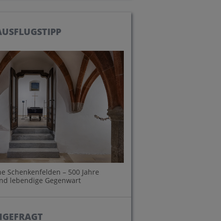
INHALTE
PFARREN
PERSONEN
USFLUGSTIPP
che Schenkenfelden – 500 Jahre
und lebendige Gegenwart
HGEFRAGT