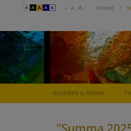
TERMINE
N
GLAUBEN & FEIERN
T
"Summa 2025"