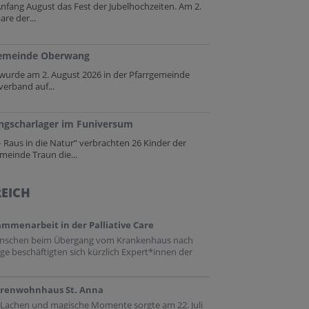
 Anfang August das Fest der Jubelhochzeiten. Am 2.
re der...
rgemeinde Oberwang
t wurde am 2. August 2026 in der Pfarrgemeinde
verband auf...
ngscharlager im Funiversum
 Raus in die Natur“ verbrachten 26 Kinder der
meinde Traun die...
REICH
ammenarbeit in der Palliative Care
enschen beim Übergang vom Krankenhaus nach
ge beschäftigten sich kürzlich Expert*innen der
iorenwohnhaus St. Anna
es Lachen und magische Momente sorgte am 22. Juli