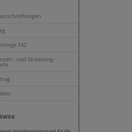
Ausschreibungen
eg
elsorge 142
rnseh-, und Streaming-
nste
trag
dien
SWEG
Neuer Verwaltungsvorstand für die