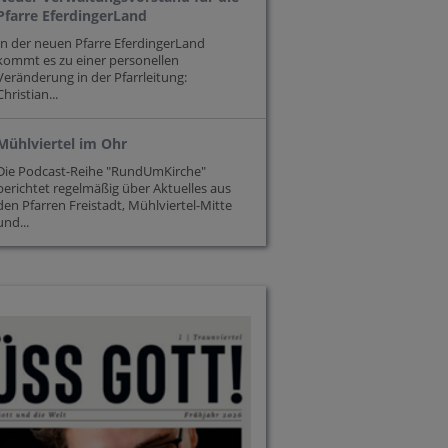
Pfarre EferdingerLand
In der neuen Pfarre EferdingerLand
kommt es zu einer personellen
Veränderung in der Pfarrleitung:
Christian...
Mühlviertel im Ohr
Die Podcast-Reihe "RundUmKirche"
berichtet regelmäßig über Aktuelles aus
den Pfarren Freistadt, Mühlviertel-Mitte
und...