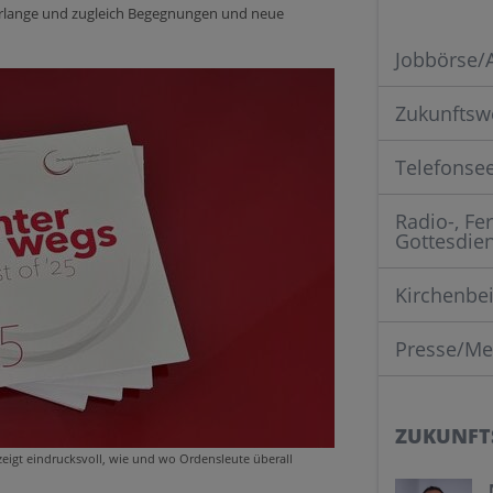
rlange und zugleich Begegnungen und neue
Jobbörse/
Zukunftsw
Telefonse
Radio-, Fe
Gottesdie
Kirchenbei
Presse/Me
ZUKUNFT
zeigt eindrucksvoll, wie und wo Ordensleute überall