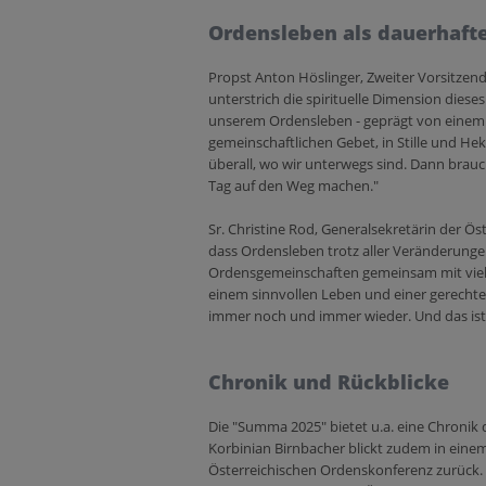
Ordensleben als dauerhaft
Propst Anton Höslinger, Zweiter Vorsitzen
unterstrich die spirituelle Dimension dies
unserem Ordensleben - geprägt von einem
gemeinschaftlichen Gebet, in Stille und Hekt
überall, wo wir unterwegs sind. Dann brauc
Tag auf den Weg machen."
Sr. Christine Rod, Generalsekretärin der Ö
dass Ordensleben trotz aller Veränderunge
Ordensgemeinschaften gemeinsam mit viel
einem sinnvollen Leben und einer gerechter
immer noch und immer wieder. Und das ist 
Chronik und Rückblicke
Die "Summa 2025" bietet u.a. eine Chronik 
Korbinian Birnbacher blickt zudem in einem 
Österreichischen Ordenskonferenz zurück.