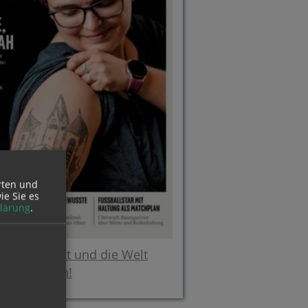
rten und
ie Sie es
lärung
.
in über Gott und die Welt
online lesen!