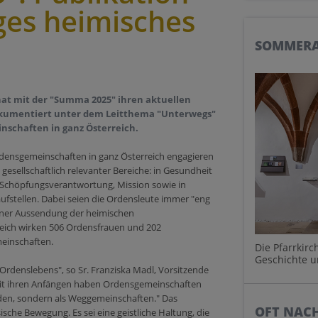
tiges heimisches
SOMMERA
at mit der "Summa 2025" ihren aktuellen
dokumentiert unter dem Leitthema "Unterwegs"
nschaften in ganz Österreich.
densgemeinschaften in ganz Österreich engagieren
 gesellschaftlich relevanter Bereiche: in Gesundheit
r Schöpfungsverantwortung, Mission sowie in
ufstellen. Dabei seien die Ordensleute immer "eng
iner Aussendung der heimischen
eich wirken 506 Ordensfrauen und 202
einschaften.
Die Pfarrkir
Geschichte 
rdenslebens", so Sr. Franziska Madl, Vorsitzende
eit ihren Anfängen haben Ordensgemeinschaften
anden, sondern als Weggemeinschaften." Das
OFT NAC
sche Bewegung. Es sei eine geistliche Haltung, die