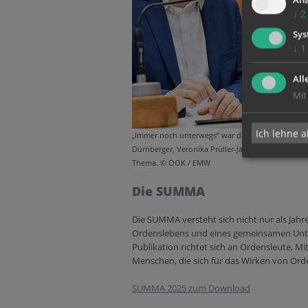
Ana
↓
2
Sys
↓
1
All
Mit
Ich lehne a
„Immer noch unterwegs“ war das Motto der Ordens
Dürnberger, Veronika Prüller-Jagenteufel und Ab
Thema. © ÖOK / EMW
Die SUMMA
Die SUMMA versteht sich nicht nur als Jahr
Ordenslebens und eines gemeinsamen Unte
Publikation richtet sich an Ordensleute, Mit
Menschen, die sich für das Wirken von Ord
SUMMA 2025 zum Download