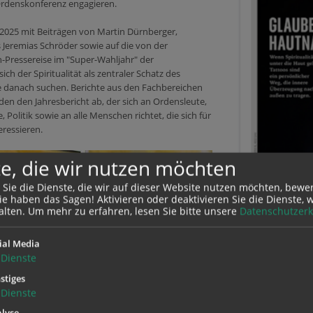
 Ordenskonferenz engagieren.
 2025 mit Beiträgen von Martin Dürnberger,
 Jeremias Schröder sowie auf die von der
-Pressereise im "Super-Wahljahr" der
ch der Spiritualität als zentraler Schatz des
danach suchen. Berichte aus den Fachbereichen
en den Jahresbericht ab, der sich an Ordensleute,
Politik sowie an alle Menschen richtet, die sich für
ressieren.
e, die wir nutzen möchten
 Sie die Dienste, die wir auf dieser Website nutzen möchten, bewe
e haben das Sagen! Aktivieren oder deaktivieren Sie die Dienste, w
alten.
Um mehr zu erfahren, lesen Sie bitte unsere
Datenschutzerk
ial Media
Das Magaz
Dienste
jetzt auch 
stiges
Dienste