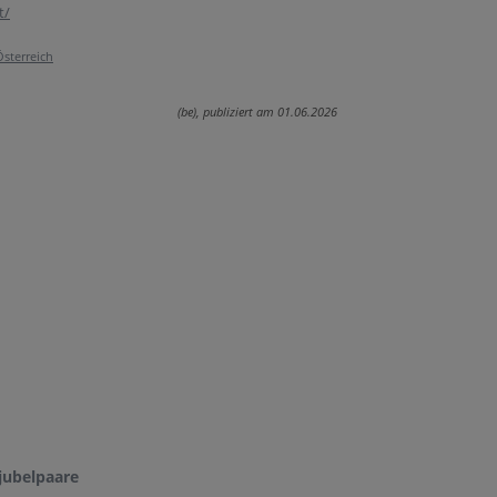
t/
sterreich
(be), publiziert am 01.06.2026
jubelpaare