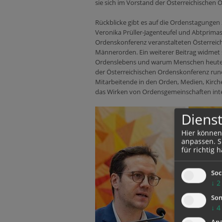
sie sich im Vorstand der Österreichischen
Rückblicke gibt es auf die Ordenstagungen
Veronika Prüller-Jagenteufel und Abtprimas
Ordenskonferenz veranstalteten Österreich
Männerorden. Ein weiterer Beitrag widmet si
Ordenslebens und warum Menschen heute 
der Österreichischen Ordenskonferenz rund
Mitarbeitende in den Orden, Medien, Kirche, 
das Wirken von Ordensgemeinschaften inte
Dienst
Hier können
anpassen. Si
für richtig h
Soc
↓
2
Son
↓
4