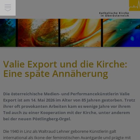
SUCHE
INHALTE
GLAUBEN & FEIERN
PFARREN
PERSONEN
Valie Export und die Kirche:
Spiritualität
THEMEN
Eine späte Annäherung
Feiern
Miteinander
SERVICE & HILFE
Beten
Gesellschaft & Soziales
Segnen
Service
WIR IN DEINER NÄHE
Die österreichische Medien- und Performancekünstlerin Valie
Ökumene & Dialog
Trauern
Export ist am 14. Mai 2026 im Alter von 85 Jahren gestorben. Trotz
Über Uns
ihrer oft provokanten Arbeiten kam es wenige Jahre vor ihrem
Pastorale Orte
Pilgern
Jobs
Werte
Tod auch zu einer Kooperation mit der Kirche, unter anderem
Pfarren
Begleiten
bei der neuen Pöstlingberg-Orgel.
Presse/Medien
Schöpfung und Nachhaltigkeit
Bildungshäuser
Berufen sein
Kirchenbeitrag
Tod & Trauer
Die 1940 in Linz als Waltraud Lehner geborene Künstlerin galt
Schulen
international als Ikone der feministischen Avantgarde und prägte mit
Buch & Segen