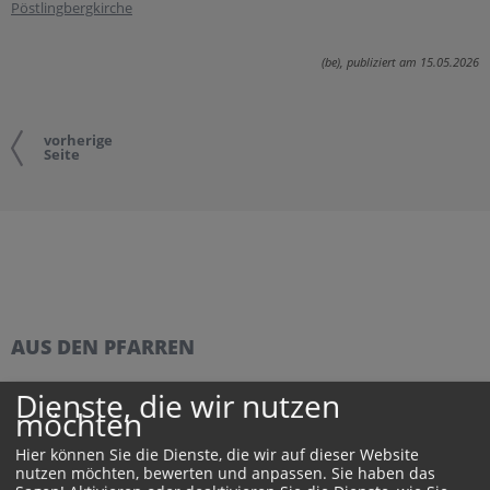
Pöstlingbergkirche
(be), publiziert am 15.05.2026
vorherige
Seite
AUS DEN PFARREN
Dienste, die wir nutzen
Kirchham feierte die Ehejubelpaare
möchten
Traditionell feiert Kirchham Anfang August das Fest der
Jubelhochzeiten. Am 2. August 2026 folgten sechs Paare
Hier können Sie die Dienste, die wir auf dieser Website
der...
nutzen möchten, bewerten und anpassen. Sie haben das