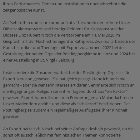
ihren Performances, Filmen und Installationen über Jahrzehnte die
Sakramente
Orden und Klöster
Leben
Medienverleih
zeitgenössische Kunst.
Taufe
Citypastoral
Kinder & Jugend
Epolmedia
Als "sehr offen und sehr kommunikativ" beschrieb der frühere Linzer
Firmung
Mensch & Arbeit
Diözesankonservator und heutige Referent für Kunstpastoral der
Organisationen
Eucharistie
Ich möchte...
Diözese Linz Hubert Nitsch die Verstorbene am 14. Mai 2026 im
Caritas
Gespräch mit der Nachrichtenagentur Kathpress. Zweimal arbeitete der
Beichte
meine Freizeit gestalten!
Kunsthistoriker und Theologe mit Export zusammen: 2022 bei der
Katholisches Bildungswerk
Krankensalbung
Gestaltung der neuen Orgel der Pöstlingbergkirche in Linz und 2024 bei
reden!
Katholische Aktion
einer Ausstellung in St. Virgil / Salzburg.
Ehe
anderen helfen!
Weihe
Insbesondere die Zusammenarbeit bei der Pöstlingberg-Orgel sei für
mich weiterbilden!
Ämter & Einrichtungen
Export Neuland gewesen. "Sie hat gleich gesagt: Habe ich noch nie
gemacht - aber sie war sehr interessiert daran", erinnerte sich Nitsch an
Schulamt
Heilige Zeiten
Beratung
die Begegnungen. Religion sei in ihrer Jugend durchaus "ein Faktor"
Ordinariat
gewesen: Export habe oft von ihren Erinnerungen an Maiandachten im
Kirchenjahr
wieder eintreten!
Linzer Mariendom erzählt und diese als "schillernd" beschrieben. Der
Farben & Symbole
Ehe & Beziehung
Pöstlingberg sei zudem ein regelmäßiges Ausflugsziel ihrer Kindheit
gewesen.
Sonntag
Mobbing
Orte & Worte
Missbrauch & Gewalt
An Export hatte sich Nitsch bei seiner Anfrage deshalb gewandt, da die
sonst oft ausschließlich mit feministischen Themen konnotierte
Dienste
Prävention & Kinder/Jugendschutz