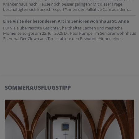
Krankenhaus nach Hause noch besser gelingen? Mit dieser Frage
beschäftigten sich kürzlich Expert*innen der Palliative Care aus dem...
Eine Visite der besonderen Art im Seniorenwohnhaus St. Anna
Für viele überraschte Gesichter, herzhaftes Lachen und magische
Momente sorgte am 22. Juli 2026 Dr. Paul Pümpel im Seniorenwohnhaus
St. Anna. Der Clown aus Tirol stattete den Bewohner*innen eine...
SOMMERAUSFLUGSTIPP