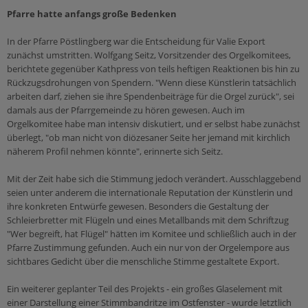
Pfarre hatte anfangs große Bedenken
In der Pfarre Pöstlingberg war die Entscheidung für Valie Export
zunächst umstritten. Wolfgang Seitz, Vorsitzender des Orgelkomitees,
berichtete gegenüber Kathpress von teils heftigen Reaktionen bis hin zu
Rückzugsdrohungen von Spendern. "Wenn diese Künstlerin tatsächlich
arbeiten darf, ziehen sie ihre Spendenbeiträge für die Orgel zurück", sei
damals aus der Pfarrgemeinde zu hören gewesen. Auch im
Orgelkomitee habe man intensiv diskutiert, und er selbst habe zunächst
überlegt, "ob man nicht von diözesaner Seite her jemand mit kirchlich
näherem Profil nehmen könnte", erinnerte sich Seitz.
Mit der Zeit habe sich die Stimmung jedoch verändert. Ausschlaggebend
seien unter anderem die internationale Reputation der Künstlerin und
ihre konkreten Entwürfe gewesen. Besonders die Gestaltung der
Schleierbretter mit Flügeln und eines Metallbands mit dem Schriftzug
"Wer begreift, hat Flügel" hätten im Komitee und schließlich auch in der
Pfarre Zustimmung gefunden. Auch ein nur von der Orgelempore aus
sichtbares Gedicht über die menschliche Stimme gestaltete Export.
Ein weiterer geplanter Teil des Projekts - ein großes Glaselement mit
einer Darstellung einer Stimmbandritze im Ostfenster - wurde letztlich