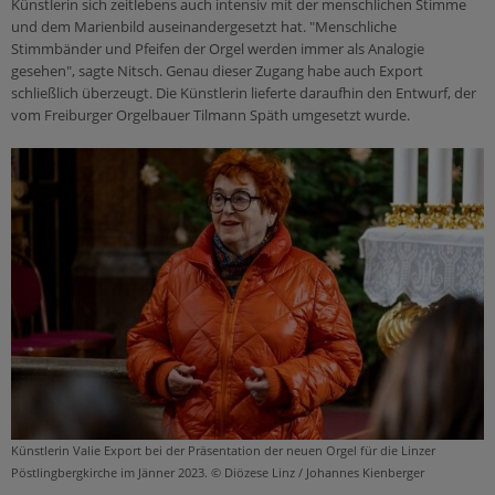
Künstlerin sich zeitlebens auch intensiv mit der menschlichen Stimme
Selige & Heilige
und dem Marienbild auseinandergesetzt hat. "Menschliche
Sekten & Weltanschauungsfragen
Stimmbänder und Pfeifen der Orgel werden immer als Analogie
gesehen", sagte Nitsch. Genau dieser Zugang habe auch Export
Glaube
schließlich überzeugt. Die Künstlerin lieferte daraufhin den Entwurf, der
Gott
vom Freiburger Orgelbauer Tilmann Späth umgesetzt wurde.
Christentum für Einsteiger
Heiliger Geist
Jesus
Maria
Gemeinschaft
Bibel
Künstlerin Valie Export bei der Präsentation der neuen Orgel für die Linzer
Pöstlingbergkirche im Jänner 2023. © Diözese Linz / Johannes Kienberger