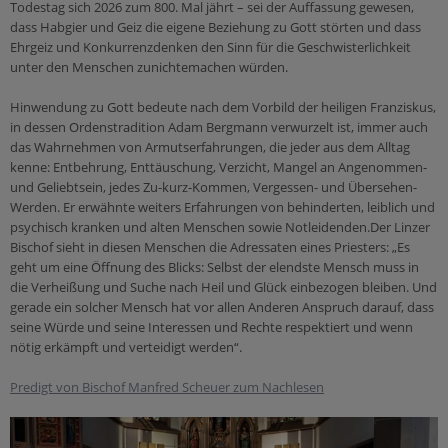
Todestag sich 2026 zum 800. Mal jährt – sei der Auffassung gewesen,
dass Habgier und Geiz die eigene Beziehung zu Gott störten und dass
Ehrgeiz und Konkurrenzdenken den Sinn für die Geschwisterlichkeit
unter den Menschen zunichtemachen würden.
Hinwendung zu Gott bedeute nach dem Vorbild der heiligen Franziskus,
in dessen Ordenstradition Adam Bergmann verwurzelt ist, immer auch
das Wahrnehmen von Armutserfahrungen, die jeder aus dem Alltag
kenne: Entbehrung, Enttäuschung, Verzicht, Mangel an Angenommen-
und Geliebtsein, jedes Zu-kurz-Kommen, Vergessen- und Übersehen-
Werden. Er erwähnte weiters Erfahrungen von behinderten, leiblich und
psychisch kranken und alten Menschen sowie Notleidenden.Der Linzer
Bischof sieht in diesen Menschen die Adressaten eines Priesters: „Es
geht um eine Öffnung des Blicks: Selbst der elendste Mensch muss in
die Verheißung und Suche nach Heil und Glück einbezogen bleiben. Und
gerade ein solcher Mensch hat vor allen Anderen Anspruch darauf, dass
seine Würde und seine Interessen und Rechte respektiert und wenn
nötig erkämpft und verteidigt werden“.
Predigt von Bischof Manfred Scheuer zum Nachlesen