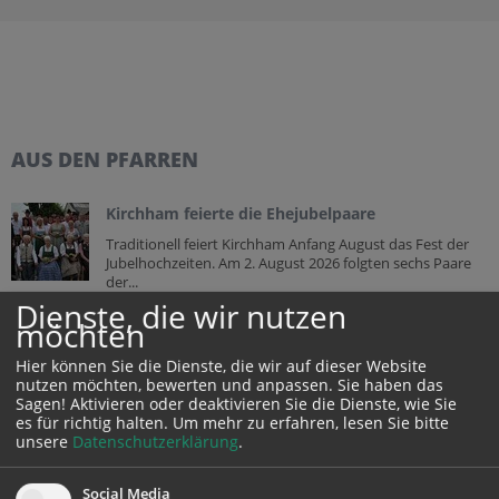
AUS DEN PFARREN
Kirchham feierte die Ehejubelpaare
Traditionell feiert Kirchham Anfang August das Fest der
Jubelhochzeiten. Am 2. August 2026 folgten sechs Paare
der...
Dienste, die wir nutzen
möchten
Konradfest in der Pfarrgemeinde Oberwang
Das traditionelle Konradfest wurde am 2. August 2026 in
Hier können Sie die Dienste, die wir auf dieser Website
der Pfarrgemeinde Oberwang gefeiert. Das Fest verband
nutzen möchten, bewerten und anpassen. Sie haben das
auf...
Sagen! Aktivieren oder deaktivieren Sie die Dienste, wie Sie
es für richtig halten.
Um mehr zu erfahren, lesen Sie bitte
unsere
Datenschutzerklärung
.
Pfarrgemeinde Traun: Jungscharlager im
Funiversum
Social Media