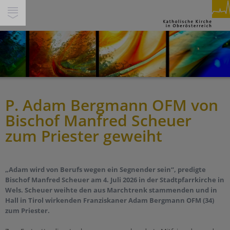
SUCHE
INHALTE
GLAUBEN & FEIERN
PFARREN
PERSONEN
P. Adam Bergmann OFM von
Spiritualität
THEMEN
Bischof Manfred Scheuer
Feiern
Miteinander
SERVICE & HILFE
zum Priester geweiht
Beten
Gesellschaft & Soziales
Segnen
Service
WIR IN DEINER NÄHE
Ökumene & Dialog
Trauern
Über Uns
„Adam wird von Berufs wegen ein Segnender sein“, predigte
Pastorale Orte
Pilgern
Bischof Manfred Scheuer am 4. Juli 2026 in der Stadtpfarrkirche in
Jobs
Werte
Wels. Scheuer weihte den aus Marchtrenk stammenden und in
Pfarren
Begleiten
Presse/Medien
Schöpfung und Nachhaltigkeit
Hall in Tirol wirkenden Franziskaner Adam Bergmann OFM (34)
Bildungshäuser
zum Priester.
Berufen sein
Kirchenbeitrag
Tod & Trauer
Schulen
Buch & Segen