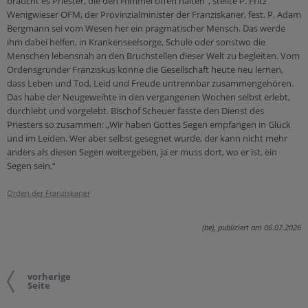
braucht es Priester, die den Himmel offen halten“, stellte P. Fritz
Wenigwieser OFM, der Provinzialminister der Franziskaner, fest. P. Adam
Bergmann sei vom Wesen her ein pragmatischer Mensch. Das werde
ihm dabei helfen, in Krankenseelsorge, Schule oder sonstwo die
Menschen lebensnah an den Bruchstellen dieser Welt zu begleiten. Vom
Ordensgründer Franziskus könne die Gesellschaft heute neu lernen,
dass Leben und Tod, Leid und Freude untrennbar zusammengehören.
Das habe der Neugeweihte in den vergangenen Wochen selbst erlebt,
durchlebt und vorgelebt. Bischof Scheuer fasste den Dienst des
Priesters so zusammen: „Wir haben Gottes Segen empfangen in Glück
und im Leiden. Wer aber selbst gesegnet wurde, der kann nicht mehr
anders als diesen Segen weitergeben, ja er muss dort, wo er ist, ein
Segen sein.“
Orden der Franziskaner
(be), publiziert am 06.07.2026
vorherige
Seite