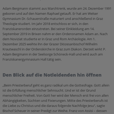
Adam Bergmann stammt aus Marchtrenk, wurde am 24. Dezember 1991
geboren und auf den Namen Raphael getauft. Er hat am Welser
Gymnasium Dr.-Schauerstraße maturiert und anschließend in Graz
Theologie studiert. Im Jahr 2018 entschloss er sich, in den
Franziskanerorden einzutreten. Bei seiner Einkleidung am 14.
September 2019 in Brixen nahm er den Ordensnamen Adam an. Nach
dem Noviziat studierte er in Graz und Rom Archäologie. Am 1.
Dezember 2025 weihte ihn der Grazer Diözesanbischof Wilhelm
Krautwaschl in der Ordenskirche in Graz zum Diakon. Derzeit wirkt P.
Adam Bergmann in der Seelsorge Schöneck-Hall und wird auch am
Franziskanergymnasium Hall tätig sein.
Den Blick auf die Notleidenden hin öffnen
„Beim Priesterberuf geht es ganz radikal um die Gottesfrage. Gott allein
ist die Erfüllung menschlicher Sehnsucht. Und er ist der Grund
menschlicher Freiheit. Von Gott her wird der Mensch erst frei von allen
Abhängigkeiten, Süchten und Fixierungen. Mitte des Priesterberufs ist
die Liebe zu Christus und die daraus folgende Nachfolge Jesu“, sagte
Bischof Scheuer in seiner Predigt zur Weihe. Franz von Assisi – dessen