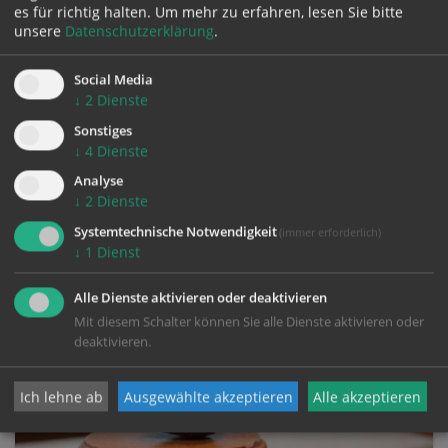
es für richtig halten.
Um mehr zu erfahren, lesen Sie bitte
unsere
Datenschutzerklärung
.
Social Media
Informationen gemäß Artikel 13
↓
2
Dienste
DSGVO
Sonstiges
↓
4
Dienste
Gemäß der Informationspflicht bei "Erhebung
von personenbezogenen Daten bei
Analyse
betroffenen Personen" (Artikel 13 DSGVO)
↓
2
Dienste
finden Sie hier die
Systemtechnische Notwendigkeit
(immer erforderlich)
↓
1
Dienst
Alle Dienste aktivieren oder deaktivieren
Mit diesem Schalter können Sie alle Dienste aktivieren oder
deaktivieren.
Ich lehne ab
Ausgewählte akzeptieren
Alle akzeptieren