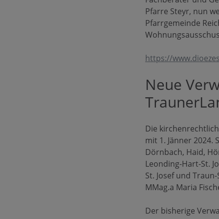
Pfarre Steyr, nun we
Pfarrgemeinde Reic
Wohnungsausschuss
https://www.dioezese
Neue Verwa
TraunerLa
Die kirchenrechtlic
mit 1. Jänner 2024.
Dörnbach, Haid, Hör
Leonding-Hart-St. J
St. Josef und Traun-
MMag.a Maria Fisch
Der bisherige Verwa