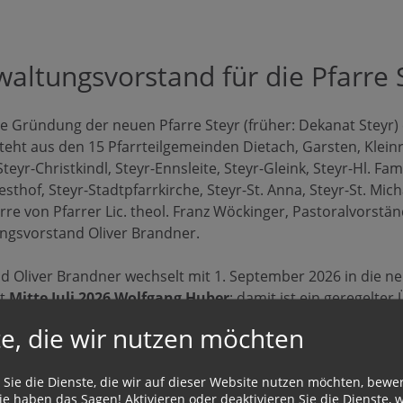
Mitte Juli 2026 übernimmt
Barbara Hahn das Amt der
altungsvorstand für die Pfarre 
Verwaltungsvorständin der
Pfarre TraunerLand. Der
he Gründung der neuen Pfarre Steyr (früher: Dekanat Steyr) e
bisherige Verwaltungsvorstand
elt mit 1.
steht aus den 15 Pfarrteilgemeinden Dietach, Garsten, Klein
Christian Forster-Gartlehner
 Steyr-Christkindl, Steyr-Ennsleite, Steyr-Gleink, Steyr-Hl. Fami
wechselte mit 1. Jänner 2026 als
n die
sthof, Steyr-Stadtpfarrkirche, Steyr-St. Anna, Steyr-St. Mic
Referent in den Fachbereich
arre von Pfarrer Lic. theol. Franz Wöckinger, Pastoralvorstä
Pfarrverwaltung der Diözesane
ngsvorstand Oliver Brandner.
 Oliver Brandner wechselt mit 1. September 2026 in die neu
mt
Mitte Juli 2026 Wolfgang Huber
; damit ist ein geregelter
ren und lebt in Steyr. Er machte eine Lehre als Karosserie
e, die wir nutzen möchten
Ausbildung zum Versicherungsfachmann; seit 2021 absolvier
Studium der Rechtswissenschaften an der JKU Linz. Berufli
 Sie die Dienste, die wir auf dieser Website nutzen möchten, bewe
rer, Versicherungsfachmann, Prozessmanager und Trainer 
e haben das Sagen! Aktivieren oder deaktivieren Sie die Dienste, w