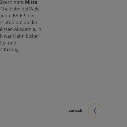
mt übernimmt
Mitte
n Thalheim bei Wels.
heute BAfEP) der
nt-Studium an der
alisten-Akademie, in
ch war Hahn bisher
äts- und
K) tätig.
zurück