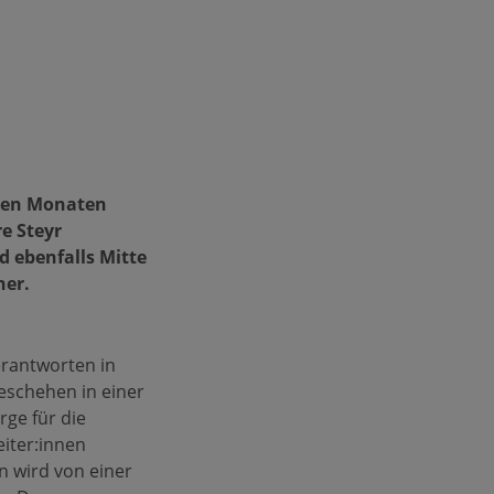
sten Monaten
e Steyr
d ebenfalls Mitte
ner.
erantworten in
eschehen in einer
ge für die
iter:innen
n wird von einer