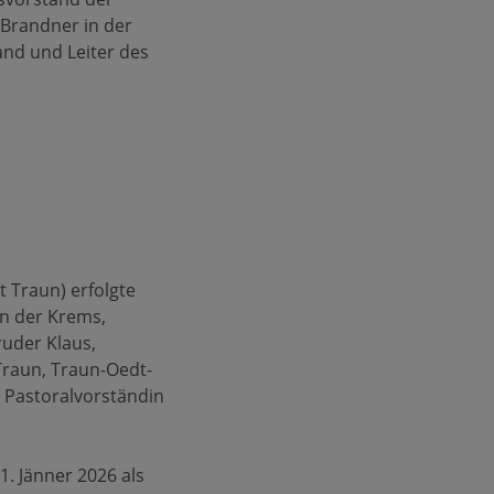
h Brandner in der
nd und Leiter des
 Traun) erfolgte
an der Krems,
ruder Klaus,
 Traun, Traun-Oedt-
d Pastoralvorständin
1. Jänner 2026 als