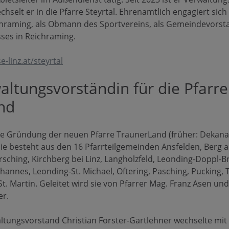
chselt er in die Pfarre Steyrtal. Ehrenamtlich engagiert sic
hraming, als Obmann des Sportvereins, als Gemeindevorsta
es in Reichraming.
-linz.at/steyrtal
ltungsvorständin für die Pfarre
nd
he Gründung der neuen Pfarre TraunerLand (früher: Dekanat
 Sie besteht aus den 16 Pfarrteilgemeinden Ansfelden, Berg 
sching, Kirchberg bei Linz, Langholzfeld, Leonding-Doppl-B
ohannes, Leonding-St. Michael, Oftering, Pasching, Pucking,
St. Martin. Geleitet wird sie von Pfarrer Mag. Franz Asen un
er.
ltungsvorstand Christian Forster-Gartlehner wechselte mit 