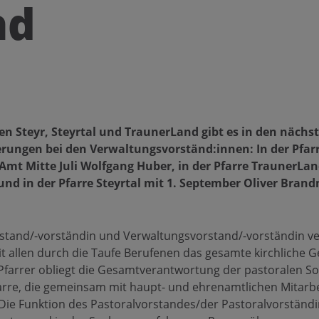
nd
en Steyr, Steyrtal und TraunerLand gibt es in den näch
rungen bei den Verwaltungsvorständ:innen: In der Pfarr
mt Mitte Juli Wolfgang Huber, in der Pfarre TraunerLan
und in der Pfarre Steyrtal mit 1. September Oliver Brand
rstand/-vorständin und Verwaltungsvorstand/-vorständin v
allen durch die Taufe Berufenen das gesamte kirchliche G
farrer obliegt die Gesamtverantwortung der pastoralen Sor
arre, die gemeinsam mit haupt- und ehrenamtlichen Mitarbe
ie Funktion des Pastoralvorstandes/der Pastoralvorständi