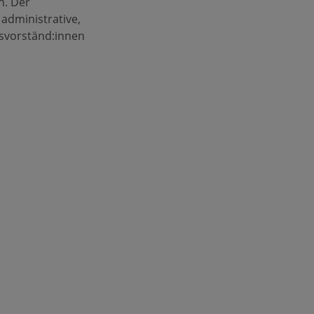
n. Der
administrative,
gsvorständ:innen