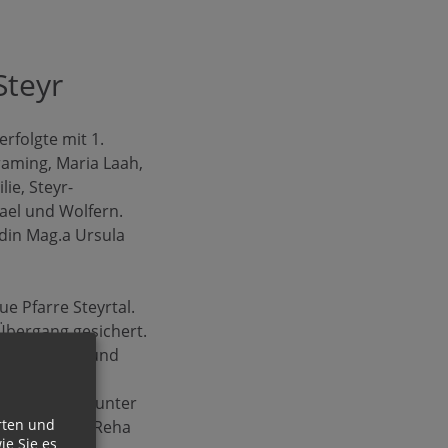
Steyr
rfolgte mit 1.
raming, Maria Laah,
lie, Steyr-
hael und Wolfern.
ndin Mag.a Ursula
e Pfarre Steyrtal.
 Übergang gesichert.
bautechniker und
t er ein
ch war Huber unter
rten und
bei der BBRZ Reha
ie Sie es