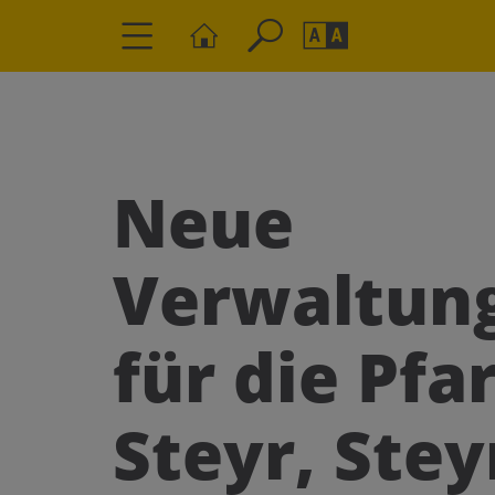
Seite durchs
Barrierefrei
Schriftgröße
A
A
Neue
Verwaltun
für die Pfa
Steyr, Stey