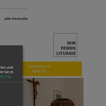
alle Portraits
WIR
FEIERN
LITURGIE
MATERIALIEN
rten und
BEHELFE
ie Sie es
lärung
.