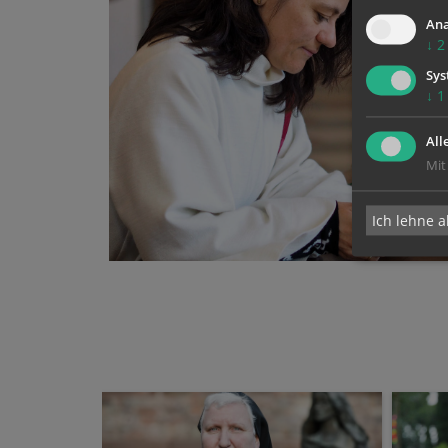
Ana
↓
2
Sys
↓
1
All
Mit
Ich lehne a