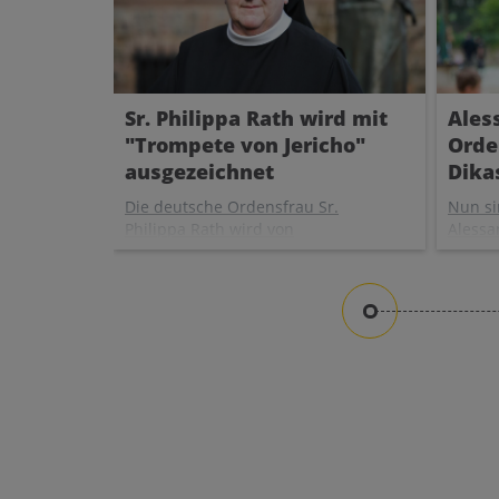
Sr. Philippa Rath wird mit
Ales
"Trompete von Jericho"
Orde
ausgezeichnet
Dika
Die deutsche Ordensfrau Sr.
Nun si
Philippa Rath wird von
Alessan
den österreichischen
Septem
Kirchenreformbewegungen
"Dikas
mit der "Trompete von
zuguns
Jericho" ausgezeichnet.
Entwic
Ebenfalls geehrt werden neun
das si
Theologie-Studentinnen, die
Migrat
2025 ins Priesterseminar
Notsit
Freiburg aufgenommen
werden wollten.