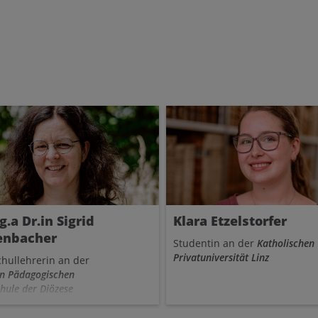
rchat vor und lädt zur
ießenden Diskussion.
.a Dr.in Sigrid
Klara Etzelstorfer
enbacher
Studentin an der
Katholischen
Privatuniversität Linz
hullehrerin an der
en Pädagogischen
hule der Diözese
d an der
University of
d (USA)