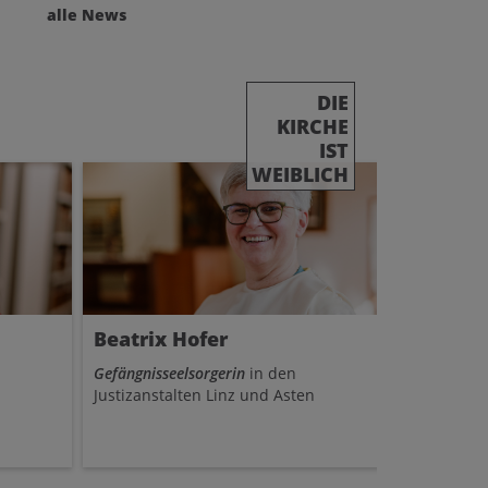
alle News
und sprich
für die B
Schöpfung
mit der kf
DIE
dass die U
KIRCHE
Generalv
20.05.2026
IST
Klimareso
WEIBLICH
hat!
Beatrix Hofer
Dragana
Gefängnisseelsorgerin
in den
Seelsorgeri
Justizanstalten Linz und Asten
der design
Wels