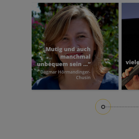
„Mutig und auch
manchmal
viel
unbequem sein ...“
Dagmar Hörmandinger-
Chusin
Dagmar Hörmandinger-
Er
Chusin spricht
Fr
Verantwortung, Mut zum
Unbequemsein und die
bes
Stimme der Frau an und
weiß, wie wichtig es ist,
Dankbarkeit und Demut
Ei
nicht aus dem Blick zu
dem V
verlieren.