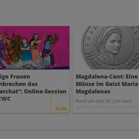
ige Frauen
Magdalena-Cent: Eine
hbrechen das
Münze im Geist Maria
iarchat": Online-Session
Magdalenas
 CWC
Rund um den 29. Juni wird
der Peterspfennig gesammelt.
tholic Women's
22.06.
Dieser wird nun durch den
l
stellt am Sa,
Magdalena-Cent für die
2026, 14:00 Uhr in einer
Unterstützung kirchlicher
iten Online-Session
Frauenarbeit ergänzt.
Berichte gegen das