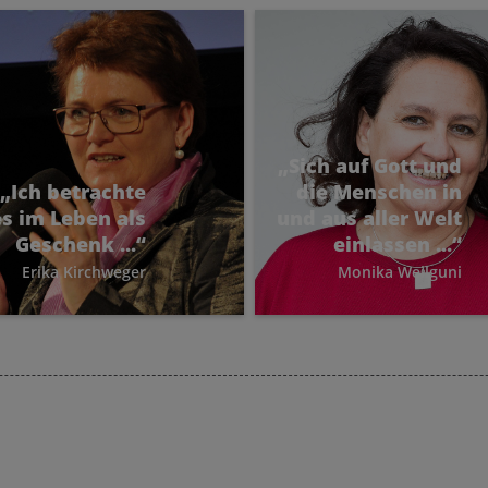
„Sich auf Gott und
„Ich betrachte
die Menschen in
es im Leben als
und aus aller Welt
Geschenk ...“
einlassen ...“
Erika Kirchweger
Monika Weilguni
ika Kirchweger über
Monika Weilguni über die
auen von heute und
Kraft der Gemeinschaft,
morgen: sich reich
entwicklungspolitisches
chenkt fühlend setzt
Engagement, Vernetzung
sie gerne Zeit und
und Gespräche von Frau
Engagement für das
zu Frau.
gentliche ein, das in
ielen oft untergeht.