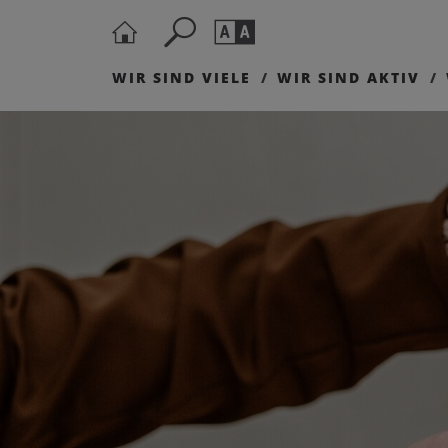
WIR SIND VIELE
WIR SIND AKTIV
Seite durchs
Barrierefrei
Schriftgröße
A
A