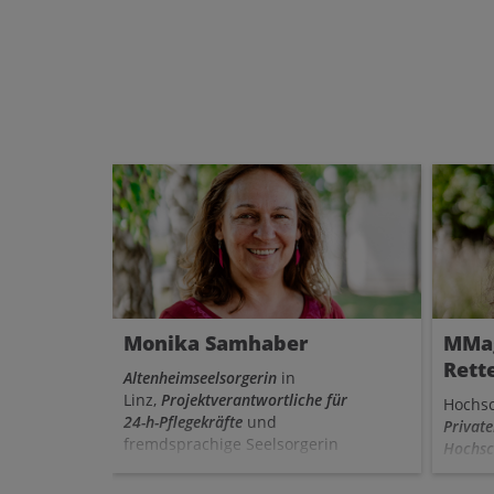
Patria
anschl
Monika Samhaber
MMag
Rett
Altenheimseelsorgerin
in
Linz,
Projektverantwortliche für
Hochsc
24-h-Pflegekräfte
und
Privat
fremdsprachige Seelsorgerin
Hochsc
Linz
un
Portlan