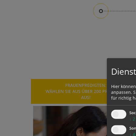
Dienst
FRAUENPREDIGTEN:
Hier können
WÄHLEN SIE AUS ÜBER 200 PREDIGTEN
anpassen. Si
AUS!
für richtig h
Soc
↓
2
Son
↓
4