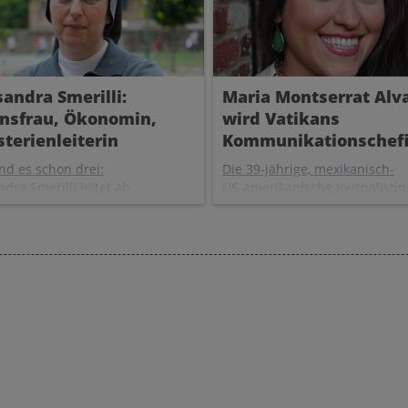
sandra Smerilli:
Maria Montserrat Alv
nsfrau, Ökonomin,
wird Vatikans
sterienleiterin
Kommunikationschef
nd es schon drei:
Die 39-jährige, mexikanisch-
dra Smerilli leitet ab
US-amerikanische Journalistin
ber das vatikanische
Maria Montserrat Alvarado ist
terium für den Dienst
die erste Frau im Laienstand,
ten der ganzheitlichen
die ab November 2026 als
klung des Menschen",
Präfektin das Dikasteriums für
ch mit Umweltschutz,
Kommunikation leiten wird.
ion und humanitären
uationen beschäftigt.