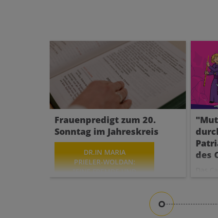
Frauenpredigt zum 20.
"Mut
Sonntag im Jahreskreis
durc
Patr
DR.IN MARIA
des
PRIELER-WOLDAN:
Das
Ca
"EINE FREMDE UND
Counci
„LÄSTIGE“ FRAU:
27.06.
BEFREIEN ODER
weltwe
WEGSCHICKEN?" FP
sechs 
220/26