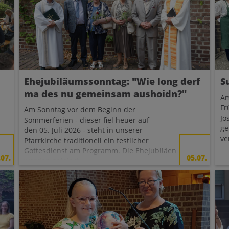
Ehejubiläumssonntag: "Wie long derf
S
ma des nu gemeinsam aushoidn?"
Am
Fr
Am Sonntag vor dem Beginn der
Jo
Sommerferien - dieser fiel heuer auf
ge
den 05. Juli 2026 - steht in unserer
ve
Pfarrkirche traditionell ein festlicher
Gottesdienst am Programm. Die Ehejubiläen
.07.
05.07.
werden gefeiert.