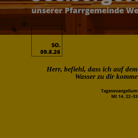
unserer Pfarrgemeinde Wel
SO.
09.8.26
Herr, befiehl, dass ich auf dem
Wasser zu dir komme
Tages­evangelium
Mt 14, 22–33