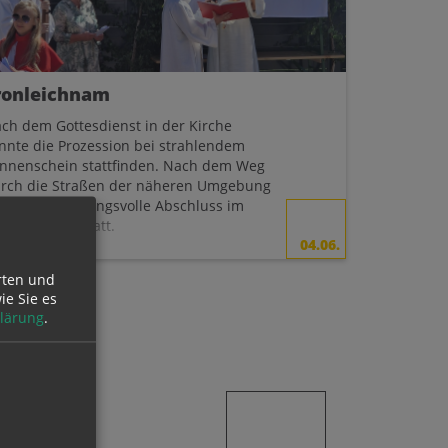
ronleichnam
ch dem Gottesdienst in der Kirche
nnte die Prozession bei strahlendem
nnenschein stattfinden. Nach dem Weg
rch die Straßen der näheren Umgebung
nd der stimmungsvolle Abschluss im
arrinnenhof statt.
04.06.
rten und
ie Sie es
lärung
.