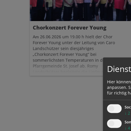
Chorkonzert Forever Young
um 19.00 h
hielt der Chor
Am 26.06.2026
Forever Young
unter der Leitung von Caro
Landschützer
sei
n diesjähriges
„Chorkonzert Forever Young“ bei
sommerlichsten Temperaturen in der
Pfarrgemeinde St. Josef ab.
Romy
Dienst
26
Landschützer begleitete die Liederauswahl
am Klavier.
Hier können
anpassen. Si
für richtig h
Soc
↓
2
Son
↓
4