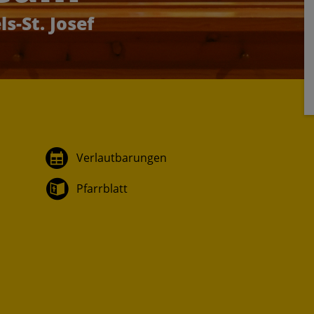
s-St. Josef
Verlautbarungen
Pfarrblatt