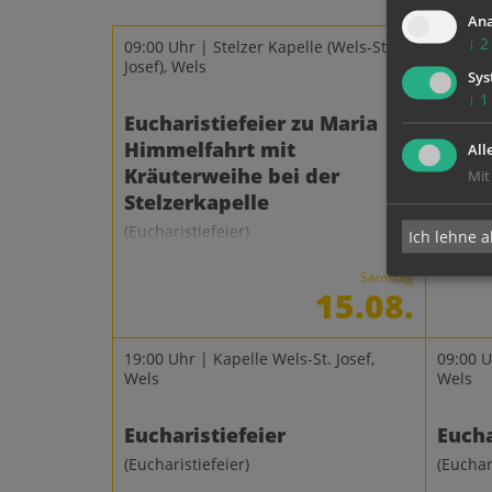
Ana
↓
2
09:00 Uhr | Stelzer Kapelle (Wels-St.
09:00 U
Josef), Wels
Wels
Sys
↓
1
Eucharistiefeier zu Maria
Wort-
Himmelfahrt mit
All
(Wort-G
Kräuterweihe bei der
Mit
Stelzerkapelle
(Eucharistiefeier)
Ich lehne a
Samstag
15.08.
19:00 Uhr | Kapelle Wels-St. Josef,
09:00 U
Wels
Wels
Eucharistiefeier
Eucha
(Eucharistiefeier)
(Euchar