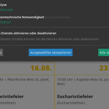
lyse
Dienste
hr | Pfarrkirche Wels-St. Josef,
09:00 Uhr | Pfarrkirche Wels-St. 
Wels
temtechnische Notwendigkeit
(immer erforderlich)
Dienst
Gottes-Feier
Eucharistiefeier
e Dienste aktivieren oder deaktivieren
ottes-Feier)
(Eucharistiefeier)
 diesem Schalter können Sie alle Dienste aktivieren oder deaktivieren.
b
Ausgewählte akzeptieren
Alle 
Sonntag
16.08.
23
hr | Pfarrkirche Wels-St. Josef,
19:00 Uhr | Kapelle Wels-St. Jos
Wels
ristiefeier
Eucharistiefeier
istiefeier)
(Eucharistiefeier)