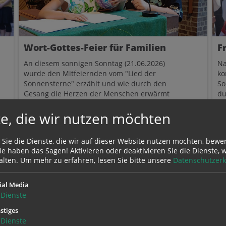
Wort-Gottes-Feier für Familien
F
An diesem sonnigen Sonntag (21.06.2026)
Na
wurde den Mitfeiernden vom "Lied der
ko
Sonnensterne" erzählt und wie durch den
So
Gesang die Herzen der Menschen erwärmt
du
wurden.
fa
Pf
e, die wir nutzen möchten
.06.
21.06.
 Sie die Dienste, die wir auf dieser Website nutzen möchten, bewe
e haben das Sagen! Aktivieren oder deaktivieren Sie die Dienste, w
alten.
Um mehr zu erfahren, lesen Sie bitte unsere
Datenschutzerk
WEITERE BEITRÄGE
ial Media
Dienste
stiges
Dienste