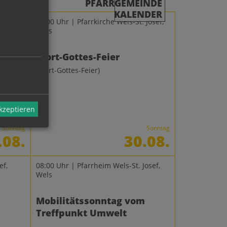
PFARRGEMEINDE
KALENDER
Josef,
09:00 Uhr | Pfarrkirche Wels-St. Josef,
Wels
Wort-Gottes-Feier
(Wort-Gottes-Feier)
akzeptieren
Sonntag
Sonntag
.08.
30.08.
ef,
08:00 Uhr | Pfarrheim Wels-St. Josef,
Wels
Mobilitätssonntag vom
Treffpunkt Umwelt