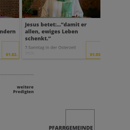
Jesus betet:...“damit er
„In den
ondern
allen, ewiges Leben
kommen
schenkt.“
Christi H
Apg. 1,1-
7.Sonntag in der Osterzeit
2026
01.02.
01.03.
weitere
Predigten
PFARRGEMEINDE