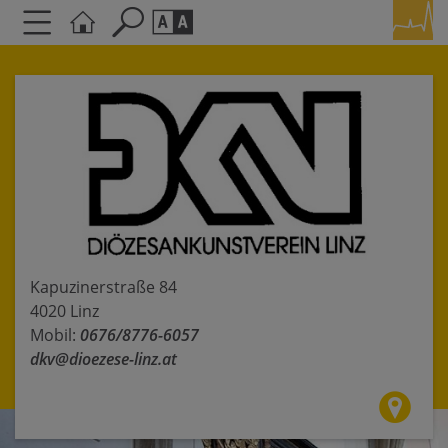
Seite durchsuchen nach ...
Barrierefreiheit Einstellungen
Schriftgröße
A
A
A
Kontrasteinstellungen
A
A
A
A
A
Kapuzinerstraße 84
4020 Linz
Mobil:
0676/8776-6057
dkv@dioezese-linz.at