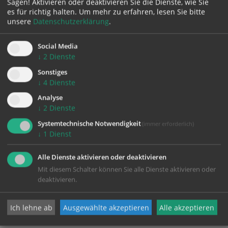
Sagen! Aktivieren oder deaktivieren Sie die Dienste, wie Sie
es für richtig halten.
Um mehr zu erfahren, lesen Sie bitte
ÜBER
unsere
Datenschutzerklärung
.
UNS
Social Media
↓
2
Dienste
Sonstiges
↓
4
Dienste
Analyse
↓
2
Dienste
Systemtechnische Notwendigkeit
(immer erforderlich)
↓
1
Dienst
Vorstand
Alle Dienste aktivieren oder deaktivieren
des Diözesankunstvereins
Mit diesem Schalter können Sie alle Dienste aktivieren oder
deaktivieren.
Ich lehne ab
Ausgewählte akzeptieren
Alle akzeptieren