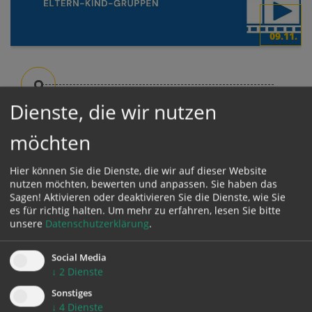
Startmodul: 16 bis 20 Uhr
Ausbildungstage: samstags von 9 bis 17.30 Uhr
09.11.
INFOBLATT SPIEGEL-BASISLEHRGANG
ALTENBERG BEI LINZ
Dienste, die wir nutzen
möchten
Hier können Sie die Dienste, die wir auf dieser Website
WEITER
nutzen möchten, bewerten und anpassen. Sie haben das
LESEN
Sagen! Aktivieren oder deaktivieren Sie die Dienste, wie Sie
es für richtig halten.
Um mehr zu erfahren, lesen Sie bitte
unsere
Datenschutzerklärung
.
Social Media
↓
2
Dienste
Sonstiges
↓
4
Dienste