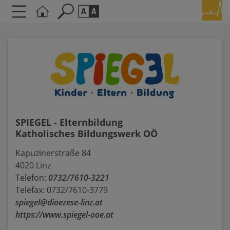
Seite durchsuchen nach ...
Barrierefreiheit Einstellungen
Schriftgröße
A
A
A
Kontrasteinstellungen
SPIEGEL - Elternbildung
A
A
A
A
A
Katholisches Bildungswerk OÖ
Kapuzinerstraße 84
4020 Linz
Telefon:
0732/7610-3221
Telefax: 0732/7610-3779
spiegel@dioezese-linz.at
https://www.spiegel-ooe.at