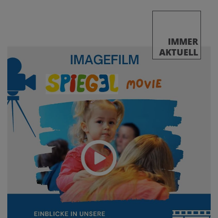
Startmodul: 16 bis 20 Uhr
Ausbildungstage: samstags von 9 bis 17.30 Uhr
INFOBLATT SPIEGEL-BASISLEHRGANG
IMMER
VÖCKLABRUCK
AKTUELL
Basislehrgang Altenberg bei Linz
ELISIUM, Pfarr- und Veranstaltungszentrum
Schulstraße 2, 4203 Altenberg bei Linz
Startmodul: 22.2.2027
Ausbildungstag 1: 27.2.2027
Ausbildungstag 2: 20.3.2027
Ausbildungstag 3: 10.4.2027
Ausbildungstag 4: 24.4.2027
Ausbildungstag 5: 22.5.2027
Ausbildungstag 6: 5.6.2027
Ausbildungstag 7/Kursabschluss: 12.6.2027