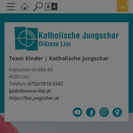
Seite durchsuchen nach ...
Barrierefreiheit Einstellungen
Schriftgröße
A
A
A
Team Kinder | Katholische Jungschar
Kontrasteinstellungen
Kapuzinerstraße 84
A
A
A
A
A
4020 Linz
Telefon:
0732/7610-3342
kjs@dioezese-linz.at
https://linz.jungschar.at