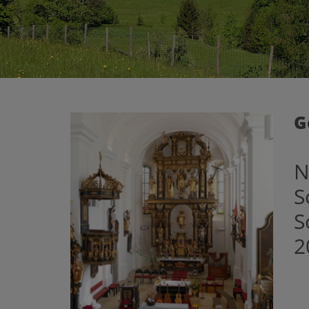
G
N
S
S
2