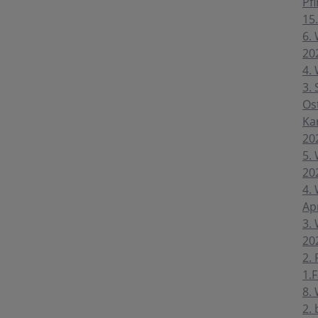
Pfi
15.
6. 
20
4. 
3. 
Ost
Ka
20
5. 
20
4. 
Ap
3. 
20
2.
1.
8.
2. 