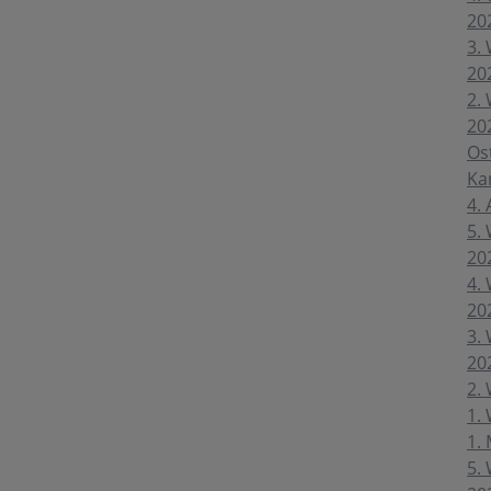
20
3. 
20
2. 
20
Ost
Ka
4. 
5. 
20
4. 
20
3. 
20
2. 
1. 
1.
5. 