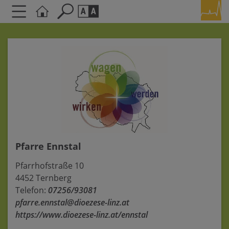
Seite durchsuchen nach ...
Barrierefreiheit Einstellungen
Schriftgröße
A
A
A
Kontrasteinstellungen
A
A
A
A
A
Pfarre Ennstal
Pfarrhofstraße 10
4452 Ternberg
Telefon:
07256/93081
pfarre.ennstal@dioezese-linz.at
https://www.dioezese-linz.at/ennstal