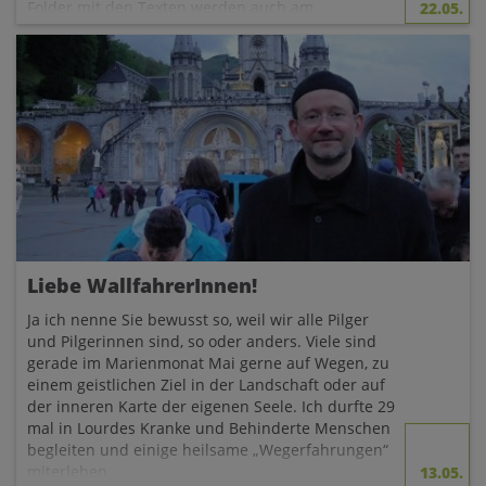
Folder mit den Texten werden auch am
22.05.
Schriftenstand in den Kirchen aufgelegt.
Hier
finden Sie ein
pdf mit dem Texten
.
Liebe WallfahrerInnen!
Ja ich nenne Sie bewusst so, weil wir alle Pilger
und Pilgerinnen sind, so oder anders. Viele sind
gerade im Marienmonat Mai gerne auf Wegen, zu
einem geistlichen Ziel in der Landschaft oder auf
der inneren Karte der eigenen Seele. Ich durfte 29
mal in Lourdes Kranke und Behinderte Menschen
begleiten und einige heilsame „Wegerfahrungen“
miterleben.
13.05.