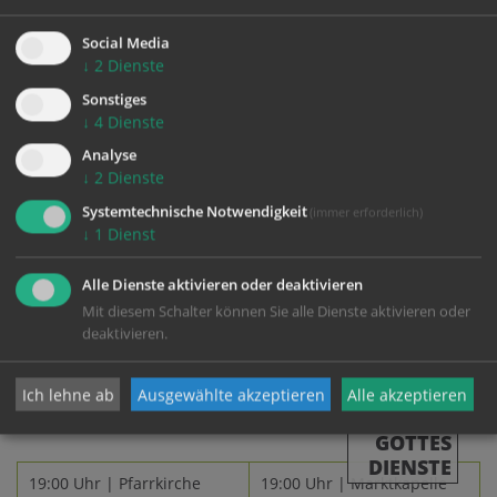
Pfarrgemeinde Gaflenz
Es ist wieder soweit! Wir laden alle Besucher,
Social Media
Pilger und Freunde des Heiligensteins wieder zu
↓
2
Dienste
unserem traditionellen Sebaldisonntag ein.
Sonstiges
↓
4
Dienste
Das ist heuer der
23. August
mit den
Festgottesdienst um 10 Uhr.
Analyse
23.08.
Danach sorgen die freiwilligen Helfer des
↓
2
Dienste
Heiligenstein-Teams für das leibliche Wohl. Die
Trachtenmusikkapelle gestaltet die Gottesdienste
Systemtechnische Notwendigkeit
(immer erforderlich)
musikalisch und sorgt anschließend beim Fest für
↓
1
Dienst
Unterhaltung.
Alle Dienste aktivieren oder deaktivieren
Wir freuen uns auf viele Besucher!
Mit diesem Schalter können Sie alle Dienste aktivieren oder
deaktivieren.
Ich lehne ab
Ausgewählte akzeptieren
Alle akzeptieren
ALLE
GOTTES
DIENSTE
19:00 Uhr | Pfarrkirche
19:00 Uhr | Marktkapelle