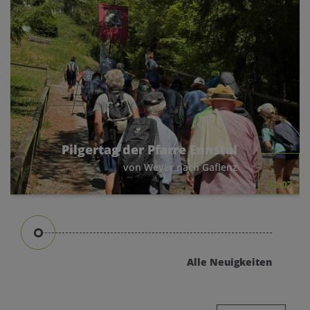
Pilgertag der Pfarre Ennstal
von Weyer nach Gaflenz
14.07.
Nachdem wir letztes Jahr von Kleinreifling
nach Weyer gegangen waren, machte sich
am 11. Juli 2026 eine Gruppe Pilger von Weyer
aus auf den Weg nach Gaflenz.
Alle Neuigkeiten