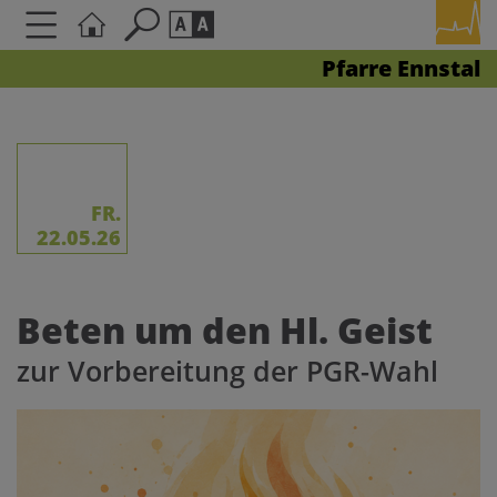
Pfarre Ennstal
Seite durchsuchen nach ...
Barrierefreiheit Einstellungen
Schriftgröße
A
A
A
FR.
22.05.26
Kontrasteinstellungen
Beten um den Hl. Geist
A
A
A
A
A
zur Vorbereitung der PGR-Wahl