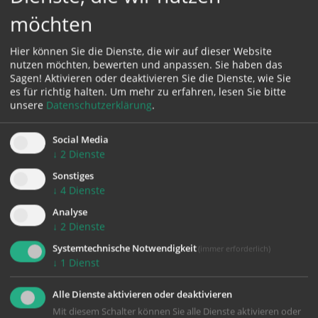
an 9 Tagen hintereinander) zusammengestellt. Die
möchten
Sie zwischen Christi Himmelfahrt und Pfingsten
oder auch zu jeder anderen Zeit beten können.
Hier können Sie die Dienste, die wir auf dieser Website
Folder mit den Texten werden auch am
nutzen möchten, bewerten und anpassen. Sie haben das
Schriftenstand in den Kirchen aufgelegt.
Sagen! Aktivieren oder deaktivieren Sie die Dienste, wie Sie
es für richtig halten.
Um mehr zu erfahren, lesen Sie bitte
Hier
finden Sie ein
pdf mit dem Texten
.
unsere
Datenschutzerklärung
.
Social Media
↓
2
Dienste
Sonstiges
↓
4
Dienste
Analyse
↓
2
Dienste
Systemtechnische Notwendigkeit
zurück
(immer erforderlich)
↓
1
Dienst
Alle Dienste aktivieren oder deaktivieren
Mit diesem Schalter können Sie alle Dienste aktivieren oder