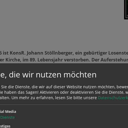
6 ist KonsR. Johann Stöllnberger, ein gebürtiger Losenste
 Kirche, im 89. Lebensjahr verstorben. Der Auferstehu
m 11 Uhr in der Pfarrkirche Losenstein gefeiert, anschl.
e, die wir nutzen möchten
iten zur Verabschiedung finden Sie
hier
auf er
Parte
.
 Sie die Dienste, die wir auf dieser Website nutzen möchten, bewe
e haben das Sagen! Aktivieren oder deaktivieren Sie die Dienste, w
alten.
Um mehr zu erfahren, lesen Sie bitte unsere
Datenschutzerk
ial Media
Dienste
stiges