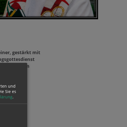
iner, gestärkt mit
ngsgottesdienst
 Beisetzung im
rten und
ie Sie es
lärung
.