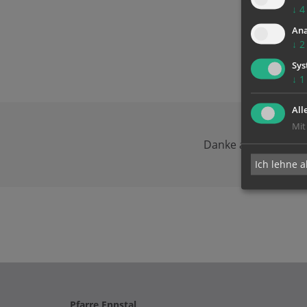
↓
4
Ana
↓
2
Sys
↓
1
All
Mit
Danke an die Rechn
Ich lehne a
Pfarre Ennstal