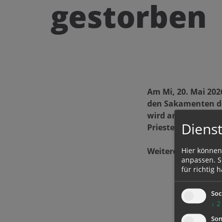
gestorben
Am Mi, 20. Mai 202
den Sakamenten der
wird am Fr, 29.5. u
Dienst
Priestergrab.
Weitere Möglichke
Hier können
anpassen. Si
für richtig h
Soc
↓
2
Son