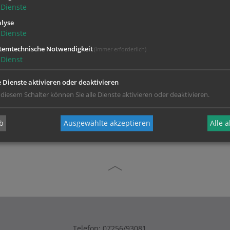
Dienste
lyse
Dienste
temtechnische Notwendigkeit
(immer erforderlich)
Dienst
e Dienste aktivieren oder deaktivieren
 diesem Schalter können Sie alle Dienste aktivieren oder deaktivieren.
ungsprüfer.
b
Ausgewählte akzeptieren
Alle 
Telefon:
07256/93081