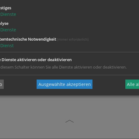
stiges
(Anita Aigner)
Dienste
lyse
Dienste
temtechnische Notwendigkeit
(immer erforderlich)
Dienst
e Dienste aktivieren oder deaktivieren
 diesem Schalter können Sie alle Dienste aktivieren oder deaktivieren.
b
Ausgewählte akzeptieren
Alle 