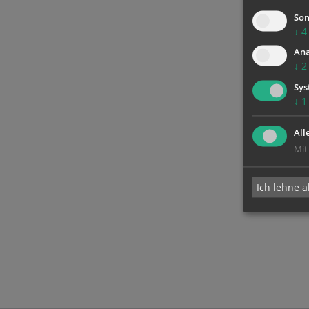
Son
↓
4
Ana
↓
2
Sys
↓
1
All
Mit
Ich lehne a