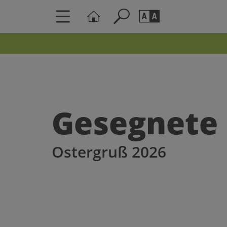
Seite durchs
Barrierefrei
Schriftgröße
A
A
Gesegnete 
Ostergruß 2026