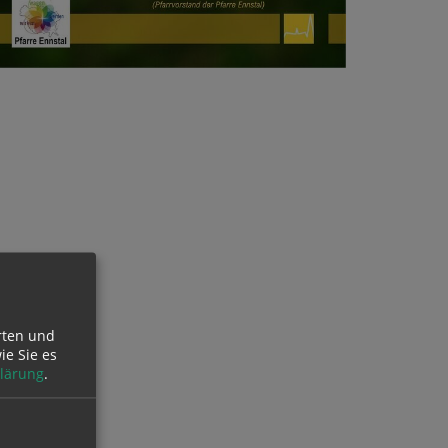
rten und
ie Sie es
lärung
.