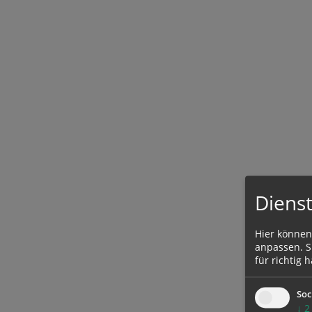
Dienst
Hier können
anpassen. Si
für richtig h
Soc
↓
2