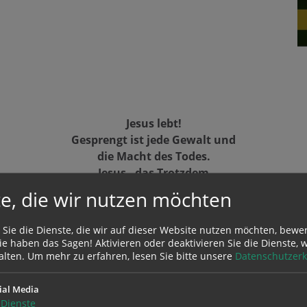
Jesus lebt!
Gesprengt ist jede Gewalt und
die Macht des Todes.
Jesus - das Trotzdem
im Leid und der Angst.
e, die wir nutzen möchten
Jesus lebt - und ich?
Ostern heißt LEBEN!
 Sie die Dienste, die wir auf dieser Website nutzen möchten, bewe
Als seine Freunde IHN,
e haben das Sagen! Aktivieren oder deaktivieren Sie die Dienste, w
den Auferstandenen,
alten.
Um mehr zu erfahren, lesen Sie bitte unsere
Datenschutzerk
erkannten,
lebten sie auf!
ial Media
Halleluja!
Dienste