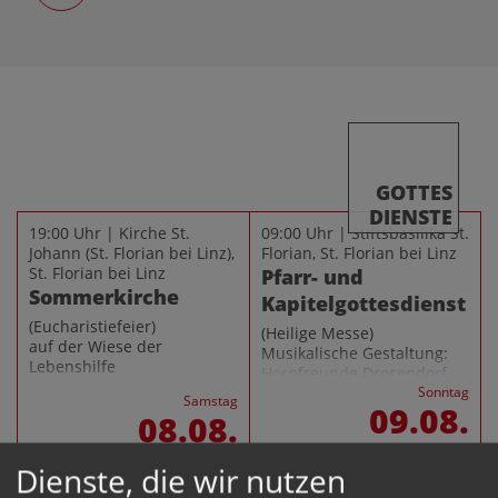
GOTTES
DIENSTE
19:00 Uhr | Kirche St.
09:00 Uhr | Stiftsbasilika St.
Johann (St. Florian bei Linz),
Florian, St. Florian bei Linz
St. Florian bei Linz
Pfarr- und
Sommerkirche
Kapitelgottesdienst
(Eucharistiefeier)
(Heilige Messe)
auf der Wiese der
Musikalische Gestaltung:
Lebenshilfe
Hornfreunde Drosendorf
Sonntag
Samstag
09.08.
08.08.
Dienste, die wir nutzen
19:00 Uhr | Marienkapelle
07:00 Uhr | Marienkapelle
im Stift St. Florian, St.
im Stift St. Florian, St.