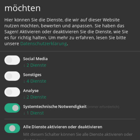
möchten
Florian
Florian
Sonntagabendmesse
Frühmesse
(Gottesdienst)
(Gottesdienst)
Hier können Sie die Dienste, die wir auf dieser Website
nutzen möchten, bewerten und anpassen. Sie haben das
Sagen! Aktivieren oder deaktivieren Sie die Dienste, wie Sie
es für richtig halten.
Um mehr zu erfahren, lesen Sie bitte
Sonntag
Montag
unsere
Datenschutzerklärung
.
09.08.
10.08.
Social Media
↓
2
Dienste
Mehr Termine
Sonstiges
↓
4
Dienste
Analyse
↓
2
Dienste
Systemtechnische Notwendigkeit
(immer erforderlich)
↓
1
Dienst
Alle Dienste aktivieren oder deaktivieren
TERMINE
Mit diesem Schalter können Sie alle Dienste aktivieren oder
20:00 Uhr | PfarrSaal St.
15:00 Uhr | Gasthof