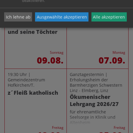
deaktivieren.
Florian, St. Florian bei Linz
Wimhofer, St. Florian
Sommerkino –
Montagsplauscherl
Ich lehne ab
Ausgewählte akzeptieren
Alle akzeptieren
Monsieur Claude
(kfb; GH Wimhofer)
und seine Töchter
Sonntag
Montag
09.08.
07.09.
19:30 Uhr |
Ganztagestermin |
Gemeindezentrum
Erholungsheim der
Hofkirchen/T.
Barmherzigen Schwestern
Linz - Elmberg, Linz
z´Fleiß katholisch
Ökumenischer
Lehrgang 2026/27
für ehrenamtliche
Seelsorge in Klinik und
Altenheim
Freitag
Freitag