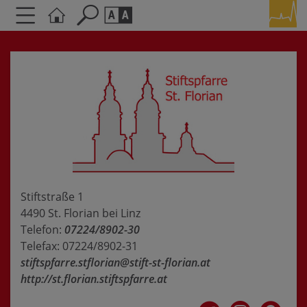
Seite durchsuchen nach ...
Barrierefreiheit Einstellungen
Schriftgröße
A
A
A
Kontrasteinstellungen
A
A
A
A
A
Stiftstraße 1
4490 St. Florian bei Linz
Telefon:
07224/8902-30
Telefax: 07224/8902-31
stiftspfarre.stflorian@stift-st-florian.at
http://st.florian.stiftspfarre.at