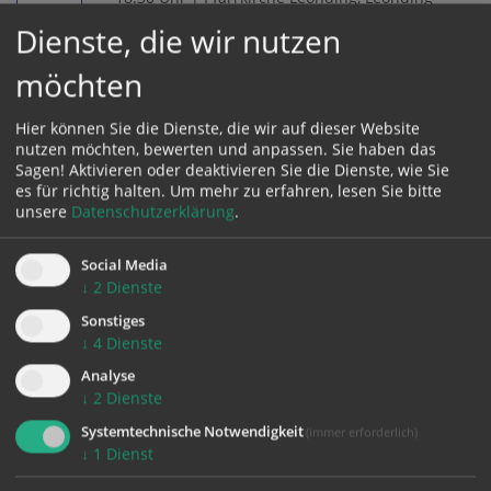
FR.
Gebetsandacht in der alten Kirche
Dienste, die wir nutzen
14.08.
(Andacht)
möchten
Hier können Sie die Dienste, die wir auf dieser Website
nutzen möchten, bewerten und anpassen. Sie haben das
ALLE
Sagen! Aktivieren oder deaktivieren Sie die Dienste, wie Sie
es für richtig halten.
Um mehr zu erfahren, lesen Sie bitte
TERMINE
unsere
Datenschutzerklärung
.
Social Media
↓
2
Dienste
Sonstiges
↓
4
Dienste
TRAUNER
Analyse
LAND
↓
2
Dienste
AKTUELL
Systemtechnische Notwendigkeit
(immer erforderlich)
↓
1
Dienst