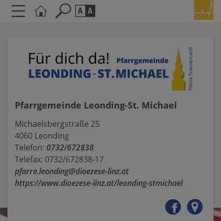
Seite durchsuchen nach ...
Barrierefreiheit Einstellungen
Schriftgröße
A
A
A
Kontrasteinstellungen
Pfarrgemeinde Leonding-St. Michael
Michaelsbergstraße 25
A
A
A
A
A
4060 Leonding
Telefon:
0732/672838
Telefax: 0732/672838-17
pfarre.leonding@dioezese-linz.at
https://www.dioezese-linz.at/leonding-stmichael