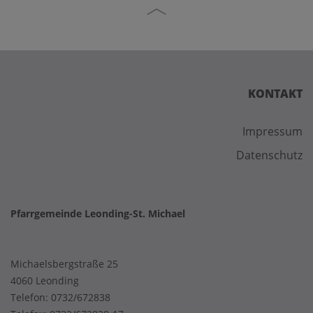
KONTAKT
Impressum
Datenschutz
Pfarrgemeinde Leonding-St. Michael
Michaelsbergstraße 25
4060 Leonding
Telefon:
0732/672838