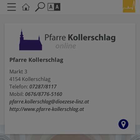
Seite durchsuchen nach ...
Barrierefreiheit Einstellungen
Schriftgröße
A
A
A
Pfarre Kollerschlag
Kontrasteinstellungen
Markt 3
4154 Kollerschlag
A
A
A
A
A
Telefon:
07287/8117
Mobil:
0676/8776-5160
pfarre.kollerschlag@dioezese-linz.at
http://www.pfarre-kollerschlag.at