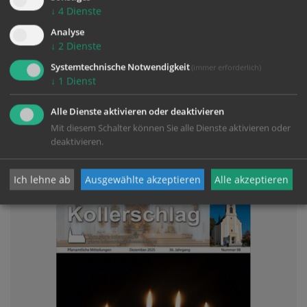
↓
4
Dienste
Analyse
↓
2
Dienste
Systemtechnische Notwendigkeit
(immer erforderlich)
↓
1
Dienst
Alle Dienste aktivieren oder deaktivieren
2,63 MB
Mit diesem Schalter können Sie alle Dienste aktivieren oder
deaktivieren.
Pfarrblatt Ostern 2026
Ich lehne ab
Ausgewählte akzeptieren
Alle akzeptieren