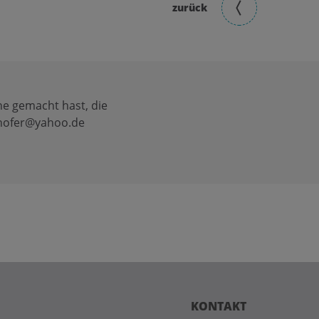
zurück
he gemacht hast, die
rhofer@yahoo.de
KONTAKT