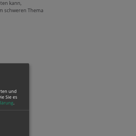
iten kann,
dem schweren Thema
rten und
ie Sie es
lärung
.