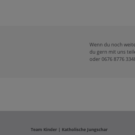
Wenn du noch weiter
du gern mit uns te
oder 0676 8776 3348 
Team Kinder | Katholische Jungschar