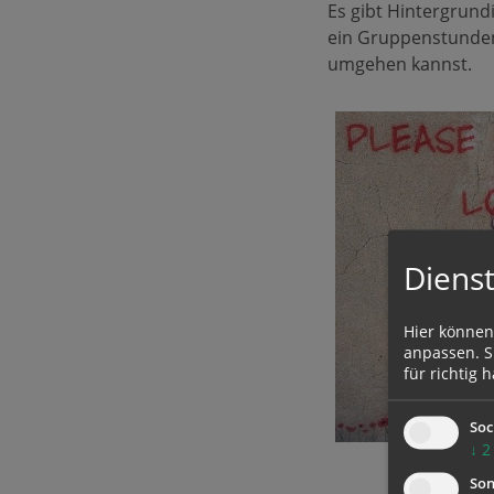
Es gibt Hintergrund
ein Gruppenstunden
umgehen kannst.
Dienst
Hier können
anpassen. Si
für richtig h
Soc
↓
2
Son