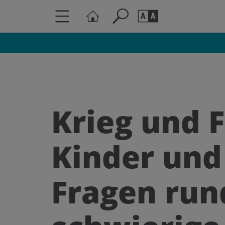
Seite durchs
Barrierefrei
Schriftgröße
A
A
Krieg und F
Kinder und
Fragen run