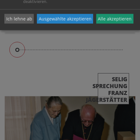
deaktivieren.
Ich lehne ab
Ausgewählte akzeptieren
Alle akzeptieren
SELIG
SPRECHUNG
FRANZ
JÄGERSTÄTTER