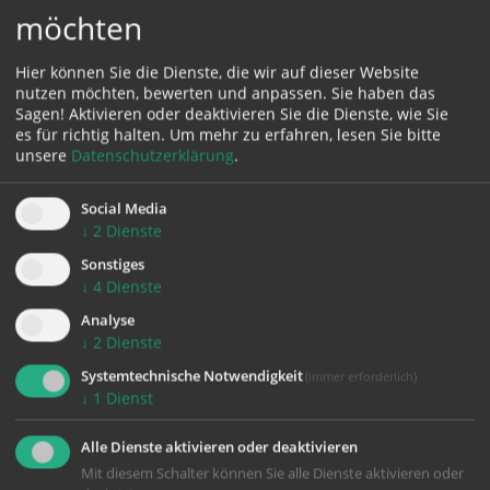
möchten
Hier können Sie die Dienste, die wir auf dieser Website
nutzen möchten, bewerten und anpassen. Sie haben das
Sagen! Aktivieren oder deaktivieren Sie die Dienste, wie Sie
es für richtig halten.
Um mehr zu erfahren, lesen Sie bitte
unsere
Datenschutzerklärung
.
LITURGIE
Social Media
↓
2
Dienste
Sonstiges
↓
4
Dienste
Analyse
↓
2
Dienste
Systemtechnische Notwendigkeit
(immer erforderlich)
Liturgische Texte zum Jägerstätter-
↓
1
Dienst
Gedenktag am 21. Mai
Alle Dienste aktivieren oder deaktivieren
Mit diesem Schalter können Sie alle Dienste aktivieren oder