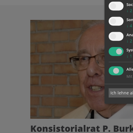
Soc
↓
2
Son
↓
4
Ana
↓
2
Sys
↓
1
All
Mit
Ich lehne a
Konsistorialrat P. Bu