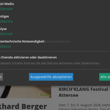
ial Media
Dienste
stiges
„Ewiger“ Kaplan von Li
Dienste
Profess
lyse
Dienste
Die Salesianer Don Bosco feier
Unter den Jubilaren ist auch de
temtechnische Notwendigkeit
(immer erforderlich)
Dienst
Haus der Frau: Neue 
e Dienste aktivieren oder deaktivieren
 diesem Schalter können Sie alle Dienste aktivieren oder deaktivieren.
Mit mehr als 250 Bildungsang
Erscheinungsbild, neuen Pro
zusammengestellten...
b
Ausgewählte akzeptieren
Alle 
KIRCH'KLANG Festival 
Attersee
06.08.
rkhard Berger
Vom 7. bis 9. August 2026 steh
Johann Sebastian Bachs. Das KI