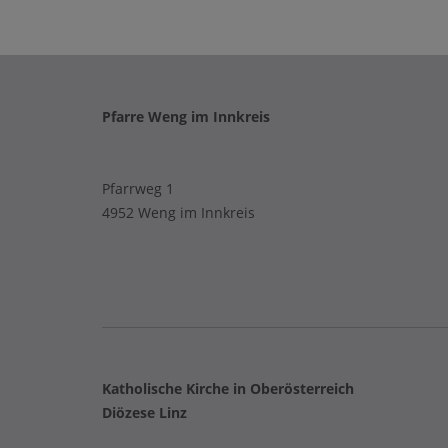
Pfarre Weng im Innkreis
Pfarrweg 1
4952 Weng im Innkreis
Katholische Kirche in Oberösterreich
Diözese Linz