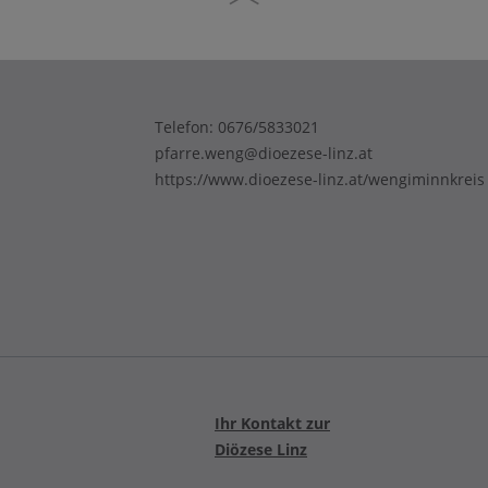
Telefon:
0676/5833021
pfarre.weng@dioezese-linz.at
https://www.dioezese-linz.at/wengiminnkreis
Ihr Kontakt zur
Diözese Linz