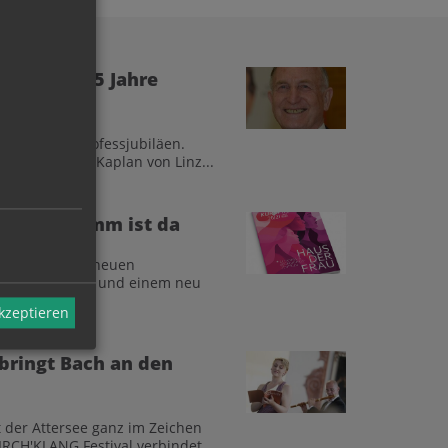
nz feiert 65 Jahre
n 2026 fünf Professjubiläen.
r als „ewiger" Kaplan von Linz...
Kursprogramm ist da
eboten, einem neuen
grammformaten und einem neu
akzeptieren
bringt Bach an den
t der Attersee ganz im Zeichen
RCH'KLANG Festival verbindet...