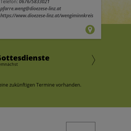
Telefon:
0676/5833021
pfarre.weng@dioezese-linz.at
https://www.dioezese-linz.at/wengiminnkreis
Gottesdienste
emnächst
eine zukünftigen Termine vorhanden.