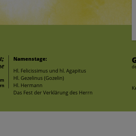
t;
Namenstage:
ne
d
Hl. Felicissimus und hl. Agapitus
Hl. Gezelinus (Gozelin)
um
Hl. Hermann
rn
K
Das Fest der Verklärung des Herrn