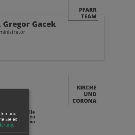
PFARR
TEAM
 Gregor Gacek
ministrator
KIRCHE
UND
CORONA
Alle
rten und
nformationen zu
ie Sie es
Kirche & Corona
lärung
.