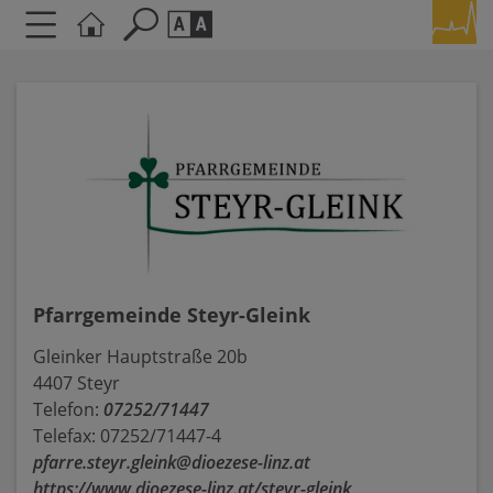
Seite durchsuchen nach ...
Barrierefreiheit Einstellungen
Schriftgröße
A
A
A
Kontrasteinstellungen
A
A
A
A
A
Pfarrgemeinde Steyr-Gleink
Gleinker Hauptstraße 20b
4407 Steyr
Telefon:
07252/71447
Telefax: 07252/71447-4
pfarre.steyr.gleink@dioezese-linz.at
https://www.dioezese-linz.at/steyr-gleink