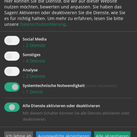
Hier können Sie die Dienste, die wir auf dieser Website
nutzen möchten, bewerten und anpassen. Sie haben das
Sagen! Aktivieren oder deaktivieren Sie die Dienste, wie Sie
es für richtig halten.
Um mehr zu erfahren, lesen Sie bitte
unsere
Datenschutzerklärung
.
Social Media
184,46 KB
↓
2
Dienste
Gottesdienstordnung Nr. 32/2026
Sonstiges
von 1. August 2026 bis 9. August 2026
↓
4
Dienste
Analyse
↓
2
Dienste
Systemtechnische Notwendigkeit
(immer erforderlich)
↓
1
Dienst
Alle Dienste aktivieren oder deaktivieren
Mit diesem Schalter können Sie alle Dienste aktivieren oder
DOWN
deaktivieren.
LOADS
Ich lehne ab
Ausgewählte akzeptieren
Alle akzeptieren