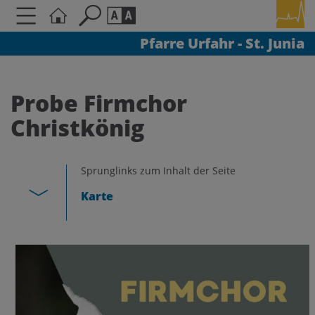
Pfarre Urfahr - St. Junia
Seite durchsuchen nach ...
Barrierefreiheit Einstellungen
Schriftgröße
Probe Firmchor
A
A
Christkönig
A
Kontrasteinstellungen
Sprunglinks zum Inhalt der Seite
Karte
A
A
A
A
A