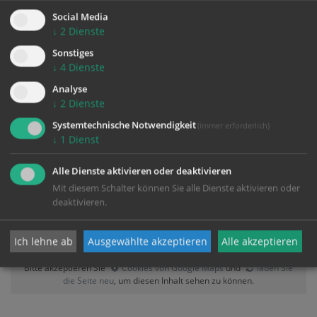
Urfahr-Christkönig - Unterkirche
Social Media
Peuerbachstraße 10
↓
2
Dienste
4040 Linz
Sonstiges
↓
4
Dienste
Analyse
↓
2
Dienste
Systemtechnische Notwendigkeit
(immer erforderlich)
↓
1
Dienst
Alle Dienste aktivieren oder deaktivieren
Karte:
Mit diesem Schalter können Sie alle Dienste aktivieren oder
deaktivieren.
Ich lehne ab
Ausgewählte akzeptieren
Alle akzeptieren
Zustimmung erforderlich!
Bitte akzeptieren Sie
Cookies von Google Maps
und
laden Sie
die Seite neu
, um diesen Inhalt sehen zu können.