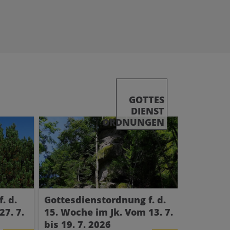
GOTTES
DIENST
ORDNUNGEN
. d.
Gottesdienstordnung f. d.
Gottesd
27. 7.
15. Woche im Jk. Vom 13. 7.
14. Woc
bis 19. 7. 2026
bis 12. 