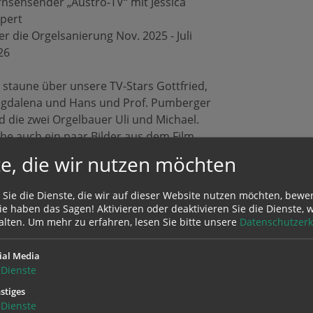
rnsehsender „Austro-TV“ mit Jessica
ppert
r die Orgelsanierung Nov. 2025 - Juli
26
h staune über unsere TV-Stars Gottfried,
gdalena und Hans und Prof. Pumberger
d die zwei Orgelbauer Uli und Michael.
ehe auch ein paar Bilder aus dem Film.
e, die wir nutzen möchten
nke AustroTV - Innviertel für diese
höne Sendung!
 Sie die Dienste, die wir auf dieser Website nutzen möchten, bewe
nk anklicken: Sendung dauert ca. 30
e haben das Sagen! Aktivieren oder deaktivieren Sie die Dienste, w
nuten.
alten.
Um mehr zu erfahren, lesen Sie bitte unsere
Datenschutzerk
 Franz Strasser
ial Media
Dienste
tps://www.austrotv.com/themenkarussell-
stiges
rockorgel-muehlheim-am-inn/
Dienste