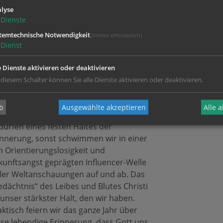
lyse
Dienste
weiter lesen ...
temtechnische Notwendigkeit
(immer erforderlich)
Dienst
ronleichnam 7. 6. 2026
e Dienste aktivieren oder deaktivieren
r feierten das
Fronleichnamsfest
am
 diesem Schalter können Sie alle Dienste aktivieren oder deaktivieren.
ntag 7. 6. 9. 00 Uhr. Danke allen, die
tgetan haben. Es erzählt vom
b
Ausgewählte akzeptieren
Alle 
dächtnis“, das Jesus gestiftet hat. Wir
dürfen eines festen Haltes der
innerung, sonst schwimmen wir in einer
n Orientierungslosigkeit und
kunftsangst geprägten Influencer-Welle
eler Weltanschauungen auf und ab. Das
edächtnis“ des Leibes und Blutes Christi
 unser stärkster Halt, den wir haben.
ktisch feiern wir das ganze Jahr über
ese lebendige Erinnerung, dass Gott uns