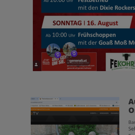
A
O
Ba
Se