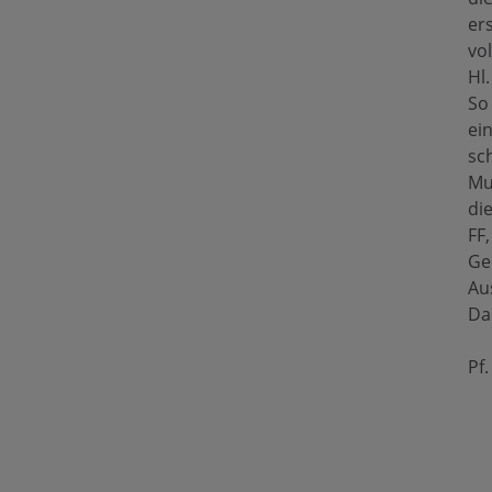
ers
vo
Hl
So
ei
sc
Mu
di
FF,
Ge
Au
Da
Pf.