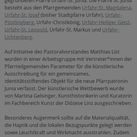
gegründeten Pfarre Urfahr-St. Junia. Die Pfarre St. Junia
besteht aus den Pfarrgemeinden
Urfahr-St. Magdalena
,
Urfahr-St. Josef
(bisher Stadtpfarre Urfahr),
Urfahr-
Pöstlingberg
, Urfahr-Christkönig,
Urfahr-Heiliger Geist
,
Urfahr-St. Leopold
, Urfahr-St. Markus und
Urfahr-
Lichtenberg
.
Auf Initiative des Pastoralvorstandes Matthias List
wurden in einer Arbeitsgruppe mit Vertreter*innen der
Pfarrteilgemeinden Parameter für die künstlerische
Ausschreibung für ein gemeinsames,
identitätsstiftendes Objekt für die neue Pfarrpatronin
Junia verfasst. Der künstlerische Wettbewerb wurde
von Martina Gelsinger, Kunsthistorikerin und Kuratorin
im Fachbereich Kunst der Diözese Linz ausgeschrieben.
Besonderes Augenmerk sollte auf die Materialqualität,
die Haptik und die lokalen Bezugspunkte gelegt werden
sowie Leuchtkraft und Wirkmacht ausstrahlen. Zudem