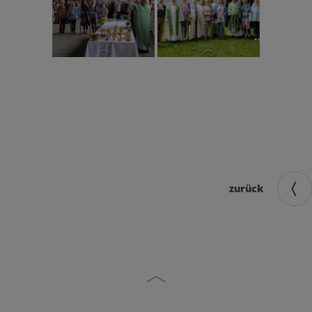
Gruppenfoto
des Visitations-
Bischof Manfred
Team und der
Scheuer segnete
Träger:innen
die Pilgerst?be.
der Pilgerstäbe.
zurück