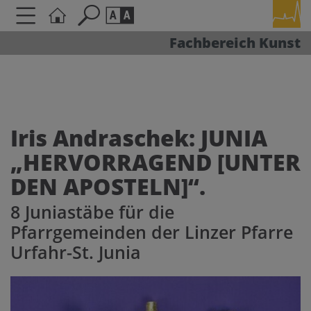
Fachbereich Kunst
Seite durchsuchen nach ...
Barrierefreiheit Einstellungen
Schriftgröße
A
A
A
Iris Andraschek: JUNIA
„HERVORRAGEND [UNTER
Kontrasteinstellungen
DEN APOSTELN]“.
A
A
A
A
A
8 Juniastäbe für die
Pfarrgemeinden der Linzer Pfarre
Urfahr-St. Junia