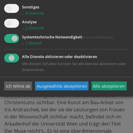
Ihr Werk umfasst Fotografie, Zeichnung, Installation
Sonstiges
und Projekte im öffentlichen Raum.
↓
4
Dienste
Gesellschaftspolitische Fragestellungen sind zentrale
Analyse
Aspekte in ihrem Werk. Bei ihren zahlreichen Projekten
↓
2
Dienste
im öffentlichen Raum liegt ihr Fokus auf
Systemtechnische Notwendigkeit
(immer erforderlich)
Erinnerungsgeschichte und die Repräsentation
↓
1
Dienst
weiblicher Identität. Aktuell ist im Rahmen der
Ausstellung „Alles in Arbeit“ eine eindrucksvolle und
Alle Dienste aktivieren oder deaktivieren
vielschichtige Rauminstallation im Dom Museum Wien
Mit diesem Schalter können Sie alle Dienste aktivieren oder
zum Wiederaufbau des Stephansdoms zu sehen.
deaktivieren.
„[HERVORRAGEND [UNTER DEN APOSTELN]“ macht mit
Ich lehne ab
Ausgewählte akzeptieren
Alle akzeptieren
der heiligen Junia eine Frau als Apostolin in einer
kirchlichen Leitungsfunktion in der Zeit des frühen
Christentums sichtbar. Eine Kunst am Bau-Arbeit von
Iris Andraschek, bei der sie die Leistungen von Frauen
in der Wissenschaft sichtbar macht, befindet sich im
Arkadenhof der Universität Wien und trägt den Titel
Der Muse reicht‘s.. Es ist eine überdimensionale