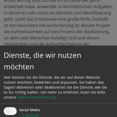
Arbeit wichtig sind und die ich im Laufe der Jahre
entwickelt habe, anwendet. In künstlerischen Aufgaben,
in denen es sehr stark um Identität und Identifizierung
geht, spielt das Emotionale eine große Rolle. Deshalb
ist die besondere Herausforderung an diesem Projekt
die Aufmerksamkeit auf den Prozess der Realisierung,
an dem viele Menschen beteiligt sind und diesen
mitgestalten und die Aufrechterhaltung der
künstlerischen Qualität zu legen. […] Mit dieser Vielzahl
Dienste, die wir nutzen
an Aspekten und Handlungen zu agieren und dies in
einem Identifikationsobjekt zu vereinen ist für mich das
möchten
Besondere und Beispielhafte am Junia-Projekt.“
Hier können Sie die Dienste, die wir auf dieser Website
Iris Andraschek
nutzen möchten, bewerten und anpassen. Sie haben das
Sagen! Aktivieren oder deaktivieren Sie die Dienste, wie Sie
Iris Andraschek wurde in Horn in Niederösterreich
es für richtig halten.
Um mehr zu erfahren, lesen Sie bitte
geboren und lebt in Wien und Niederösterreich. Sie
unsere
Datenschutzerklärung
.
wurde bereits mit zahlreichen Preisen ausgezeichnet.
Zuletzt erhielt sie 2025 den Würdigungspreis des
Social Media
Landes Niederösterreich in der Sparte Bildende Kunst.
↓
2
Dienste