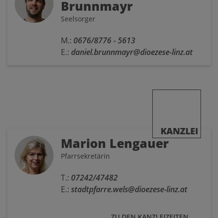
Brunnmayr
Seelsorger
M.:
0676/8776 - 5613
E.:
daniel.brunnmayr@dioezese-linz.at
KANZLEI
Marion Lengauer
Pfarrsekretärin
T.:
07242/47482
E.:
stadtpfarre.wels@dioezese-linz.at
ZU DEN KANZLEIZEITEN