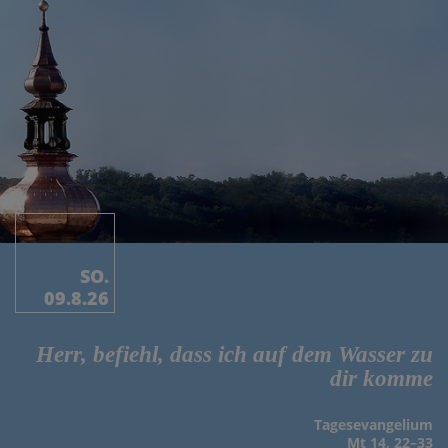
SO.
09.8.26
Herr, befiehl, dass ich auf dem Wasser zu
dir komme
Tages­evangelium
Mt 14, 22–33