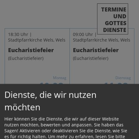
TERMINE
UND
GOTTES
DIENSTE
18:30 Uhr |
09:00 Uhr |
Stadtpfarrkirche Wels, Wels
Stadtpfarrkirche Wels, Wels
Eucharistiefeier
Eucharistiefeier
(Eucharistiefeier)
(Eucharistiefeier)
Montag
Dienstag
10.08.
11.08.
Dienste, die wir nutzen
18:30 Uhr | Marienkirche
09:00 Uhr |
möchten
Wels, Wels
Stadtpfarrkirche Wels, Wels
Eucharistiefeier
Eucharistiefeier
Hier können Sie die Dienste, die wir auf dieser Website
(Eucharistiefeier)
(Eucharistiefeier)
nutzen möchten, bewerten und anpassen. Sie haben das
Sagen! Aktivieren oder deaktivieren Sie die Dienste, wie Sie
es für richtig halten.
Um mehr zu erfahren, lesen Sie bitte