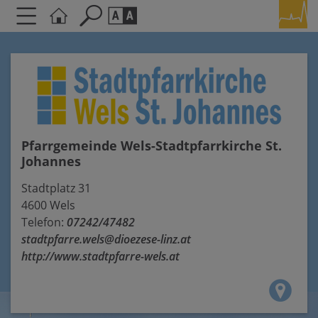
Seite durchsuchen nach ...
Barrierefreiheit Einstellungen
Schriftgröße
A
A
A
Pfarrgemeinde Wels-Stadtpfarrkirche St.
Kontrasteinstellungen
Johannes
A
A
A
A
A
Stadtplatz 31
4600 Wels
Telefon:
07242/47482
stadtpfarre.wels@dioezese-linz.at
http://www.stadtpfarre-wels.at