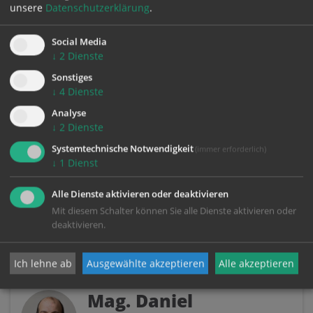
unsere
Datenschutzerklärung
.
Mittwoch
Donnerstag
12.08.
13.08.
Social Media
↓
2
Dienste
zum Kalender
Sonstiges
↓
4
Dienste
Analyse
↓
2
Dienste
Systemtechnische Notwendigkeit
(immer erforderlich)
↓
1
Dienst
SEEL
SORGER
Alle Dienste aktivieren oder deaktivieren
Mag. Niko Tomić
Mit diesem Schalter können Sie alle Dienste aktivieren oder
Pfarrvikar
deaktivieren.
Ich lehne ab
Ausgewählte akzeptieren
Alle akzeptieren
Mag. Daniel