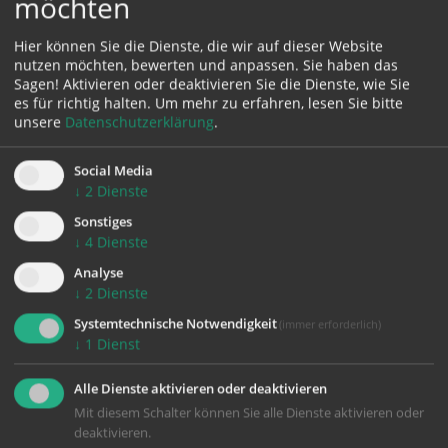
möchten
Erstkommunionskinder Luftballons in den Himmel
steigen – ein Zeichen der Freude, der Hoffnung und
Hier können Sie die Dienste, die wir auf dieser Website
des Vertrauens, dass Gott uns auf all unseren Wegen
nutzen möchten, bewerten und anpassen. Sie haben das
Sagen! Aktivieren oder deaktivieren Sie die Dienste, wie Sie
begleitet.
es für richtig halten.
Um mehr zu erfahren, lesen Sie bitte
unsere
Datenschutzerklärung
.
Wir danken allen, die zur Vorbereitung und Gestaltung
dieses Festes beigetragen haben, und wünschen
Social Media
unseren Erstkommunionskindern von Herzen Gottes
↓
2
Dienste
reichen Segen für ihren weiteren Lebensweg.
Sonstiges
↓
4
Dienste
Text: Rosi Markušić, Fotos: Ivana Marić und Christine
Analyse
Richter-Follrich
↓
2
Dienste
Systemtechnische Notwendigkeit
(immer erforderlich)
↓
1
Dienst
Alle Dienste aktivieren oder deaktivieren
Mit diesem Schalter können Sie alle Dienste aktivieren oder
deaktivieren.