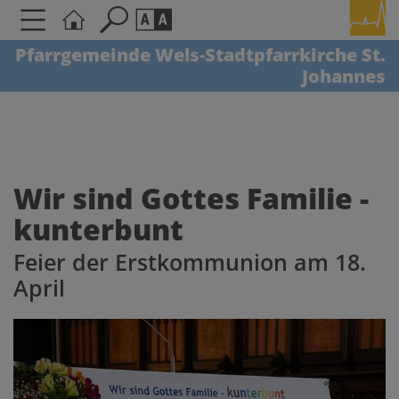
Pfarrgemeinde Wels-Stadtpfarrkirche St.
Johannes
Seite durchsuchen nach ...
Barrierefreiheit Einstellungen
Schriftgröße
A
A
A
Wir sind Gottes Familie -
kunterbunt
Kontrasteinstellungen
Feier der Erstkommunion am 18.
A
A
A
A
A
April