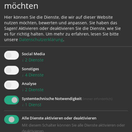
möchten
Hier können Sie die Dienste, die wir auf dieser Website
nutzen möchten, bewerten und anpassen. Sie haben das
Sagen! Aktivieren oder deaktivieren Sie die Dienste, wie Sie
es für richtig halten.
Um mehr zu erfahren, lesen Sie bitte
unsere
Datenschutzerklärung
.
Social Media
↓
2
Dienste
Sonstiges
↓
4
Dienste
Analyse
↓
2
Dienste
Systemtechnische Notwendigkeit
(immer erforderlich)
↓
1
Dienst
Alle Dienste aktivieren oder deaktivieren
Mit diesem Schalter können Sie alle Dienste aktivieren oder
deaktivieren.