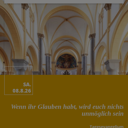
SA.
08.8.26
Wenn ihr Glauben habt, wird euch nichts
unmöglich sein
Tages­evangelium