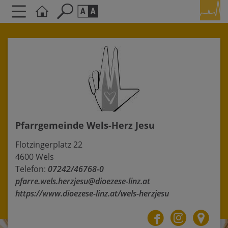
Seite durchsuchen nach ...
Barrierefreiheit Einstellungen
Schriftgröße
A
A
A
Kontrasteinstellungen
Pfarrgemeinde Wels-Herz Jesu
A
A
A
A
A
Flotzingerplatz 22
4600 Wels
Telefon:
07242/46768-0
pfarre.wels.herzjesu@dioezese-linz.at
https://www.dioezese-linz.at/wels-herzjesu