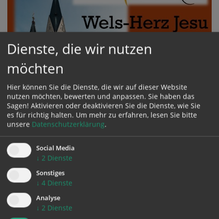
Dienste, die wir nutzen
möchten
Hier können Sie die Dienste, die wir auf dieser Website
nutzen möchten, bewerten und anpassen. Sie haben das
Sagen! Aktivieren oder deaktivieren Sie die Dienste, wie Sie
es für richtig halten.
Um mehr zu erfahren, lesen Sie bitte
unsere
Datenschutzerklärung
.
Wir helfen gern
Social Media
Wir haben ein Herz für Menschen, die Hilfe
↓
2
Dienste
brauchen
Sonstiges
↓
4
Dienste
Analyse
weitere Artikel
↓
2
Dienste