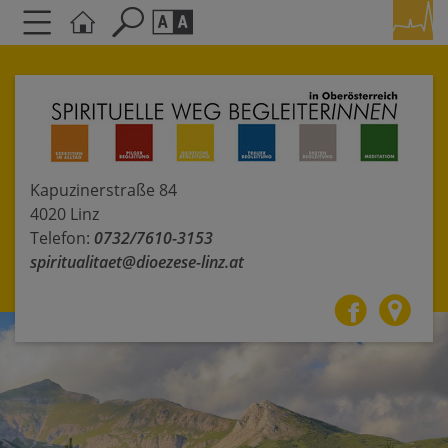
Seite durchsuchen nach ...
Barrierefreiheit Einstellungen
Schriftgröße
A
A
A
Kapuzinerstraße 84
Kontrasteinstellungen
4020 Linz
Telefon:
0732/7610-3153
A
A
A
A
A
spiritualitaet@dioezese-linz.at