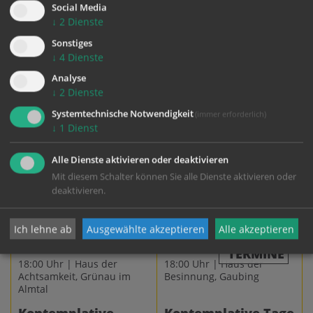
Social Media
↓
2
Dienste
Sonstiges
↓
4
Dienste
Analyse
↓
2
Dienste
Systemtechnische Notwendigkeit
(immer erforderlich)
↓
1
Dienst
Alle Dienste aktivieren oder deaktivieren
Mit diesem Schalter können Sie alle Dienste aktivieren oder
deaktivieren.
Ich lehne ab
Ausgewählte akzeptieren
Alle akzeptieren
TERMINE
18:00 Uhr | Haus der
18:00 Uhr | Haus der
Achtsamkeit, Grünau im
Besinnung, Gaubing
Almtal