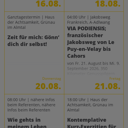
16.08.
18.08.
Ganztagestermin | Haus
04:00 Uhr | Jakobsweg
der Achtsamkeit, Grünau
Frankreich, A-Adlwang
im Almtal
VIA PODIENSIS;
französischer
Zeit für mich: Gönn‘
Jakobsweg von Le
dich dir selbst!
Puy-en-Velay bis
Cahors
von Fr. 21. August bis Mi. 9.
September 2026, 350
Kilometer Genusspilgern
Donnerstag
Freitag
20.08.
21.08.
08:00 Uhr | nähere Infos
18:00 Uhr | Haus der
beim Referenten, nähere
Achtsamkeit, Grünau im
Infos beim Referenten
Almtal
Wie gehts in
Kontemplative
meinem Leben
Kurz-Exerzitien für