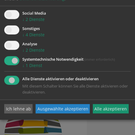
Social Media
↓
2
Dienste
Sonstiges
PLAYLIST
↓
4
Dienste
Analyse
↓
2
Dienste
Zustimmung erforderlich!
Systemtechnische Notwendigkeit
(immer erforderlich)
Bitte akzeptieren Sie
Cookies von Youtube
und
laden Sie die
↓
1
Dienst
Seite neu
, um diesen Inhalt sehen zu können.
Alle Dienste aktivieren oder deaktivieren
Mit diesem Schalter können Sie alle Dienste aktivieren oder
deaktivieren.
Ich lehne ab
Ausgewählte akzeptieren
Alle akzeptieren