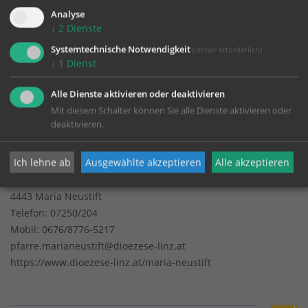
KONTAKT
Analyse
↓
2
Dienste
Impressum
Systemtechnische Notwendigkeit
(immer erforderlich)
↓
1
Dienst
Datenschutz
Alle Dienste aktivieren oder deaktivieren
Mit diesem Schalter können Sie alle Dienste aktivieren oder
deaktivieren.
Pfarrgemeinde Maria Neustift
Ich lehne ab
Ausgewählte akzeptieren
Alle akzeptieren
Maria Neustift 28
4443 Maria Neustift
Telefon:
07250/204
Mobil:
0676/8776-5217
pfarre.marianeustift@dioezese-linz.at
https://www.dioezese-linz.at/maria-neustift