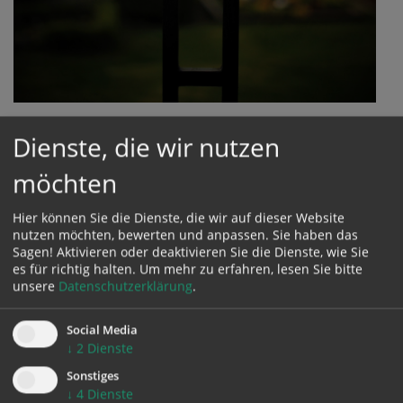
Tod eines Angehörigen
Dienste, die wir nutzen
Was ist zu tun ?
Wo bekomme ich Unterstützung ?
möchten
mehr
Hier können Sie die Dienste, die wir auf dieser Website
nutzen möchten, bewerten und anpassen. Sie haben das
Sagen! Aktivieren oder deaktivieren Sie die Dienste, wie Sie
es für richtig halten.
Um mehr zu erfahren, lesen Sie bitte
unsere
Datenschutzerklärung
.
Social Media
↓
2
Dienste
Sonstiges
↓
4
Dienste