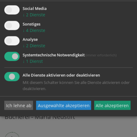
Social Media
↓
2
Dienste
Sonstiges
↓
4
Dienste
Analyse
↓
2
Dienste
Systemtechnische Notwendigkeit
(immer erforderlich)
↓
1
Dienst
Alle Dienste aktivieren oder deaktivieren
Mit diesem Schalter können Sie alle Dienste aktivieren oder
deaktivieren.
Ich lehne ab
Ausgewählte akzeptieren
Alle akzeptieren
Bücherei - Maria Neustift