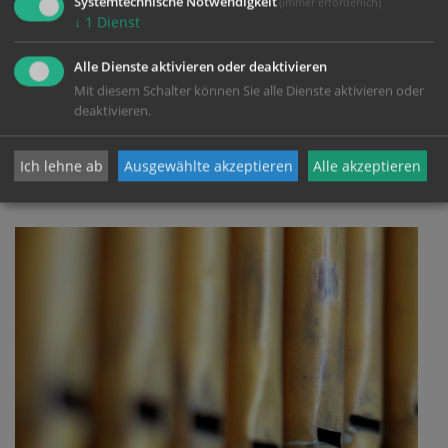
Systemtechnische Notwendigkeit
(immer erforderlich)
Unterstützung des Priesters beim Anlegen der
↓
1
Dienst
Gewänder für die Messe und Bereitstellung der Bücher,
er/sie ist erste Anlaufstelle für Kirchenbesucher,
Alle Dienste aktivieren oder deaktivieren
Mit diesem Schalter können Sie alle Dienste aktivieren oder
deaktivieren.
mehr
Ich lehne ab
Ausgewählte akzeptieren
Alle akzeptieren