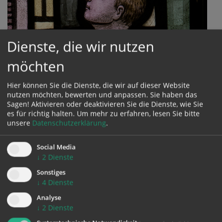
Dienste, die wir nutzen
möchten
Hier können Sie die Dienste, die wir auf dieser Website
nutzen möchten, bewerten und anpassen. Sie haben das
Sagen! Aktivieren oder deaktivieren Sie die Dienste, wie Sie
es für richtig halten.
Um mehr zu erfahren, lesen Sie bitte
unsere
Datenschutzerklärung
.
Social Media
↓
2
Dienste
Sonstiges
Mesner/in
↓
4
Dienste
Der Mesnerdienst umfasst zahlreiche Aufgaben:
Analyse
z.B. Vorbereitung des Altares und der liturgischen
↓
2
Dienste
Geräte für den Gottesdienst,