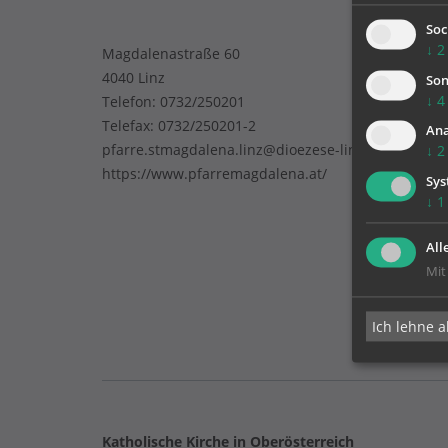
Soc
↓
2
Magdalenastraße 60
4040 Linz
Son
↓
4
Telefon:
0732/250201
Telefax: 0732/250201-2
Ana
pfarre.stmagdalena.linz@dioezese-linz.at
↓
2
https://www.pfarremagdalena.at/
Sys
↓
1
All
Mit
Ich lehne a
Katholische Kirche in Oberösterreich