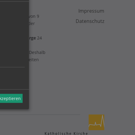
7
telefonisch
Impressum
g bis Freitag von 9
Datenschutz
t. Junia unter der
e
Telefonseelsorge
24
takt mit Ihnen! Deshalb
der Öffnungszeiten
akzeptieren