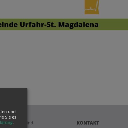
inde Urfahr-St. Magdalena
rten und
ie Sie es
KONTAKT
lärung
.
r Begräbnis sind