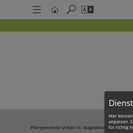
Seite durchs
Barrierefrei
Schriftgröße
A
A
Dienst
Hier können
anpassen. Si
für richtig h
Pfarrgemeinde Urfahr-St. Magdalena