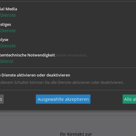
wir unter 0676/87766199 oder 0676/8776581
erreichbar.
ial Media
Dienste
Auch können Sie an den Werktagen von Monta
bis 17 Uhr das Sekretariat der Pfarre Urfahr-S
stiges
Dienste
Nummer 0732 / 93 16 89 anrufen.
Mit der
Notrufnummer 142
erreichen Sie di
lyse
Stunden am Tag gebührenfrei.
Dienste
Unser
Seelsorgeteam
freut sich auf den Kon
temtechnische Notwendigkeit
(immer erforderlich)
sind auch Terminvereinbarungen außerhalb 
Dienst
möglich.
e Dienste aktivieren oder deaktivieren
 diesem Schalter können Sie alle Dienste aktivieren oder deaktivieren.
b
Ausgewählte akzeptieren
Alle 
Ihr Kontakt zur