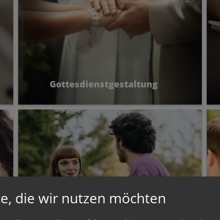
Gottesdienstgestaltung
Die kirchliche Trauung ist nicht nur ein
feierlicher Rahmen für Ihren großen Tag
– sie ist ein Moment, in dem Ihre Liebe
in Gottes Liebe eingebettet wird.
e, die wir nutzen möchten