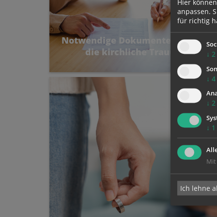
Hier können
anpassen. Si
für richtig h
Notwendige Dokumente für
Soc
die kirchliche Trauung
↓
2
Damit alles problemlos verläuft
Son
↓
4
Ana
↓
2
Sys
↓
1
All
Mit
Ich lehne a