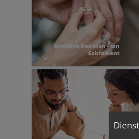
Kirchlich heiraten - ein
Sakrament
Wie die katholische Kirche die Ehe
versteht
Dienst