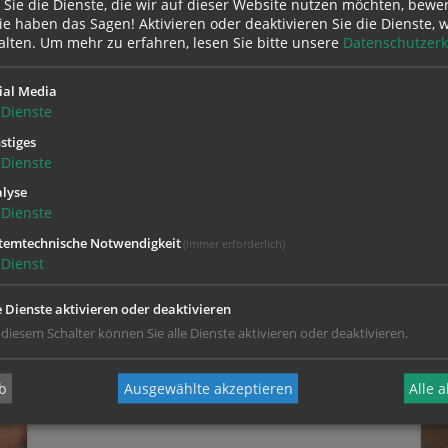
 Sie die Dienste, die wir auf dieser Website nutzen möchten, bewe
e haben das Sagen! Aktivieren oder deaktivieren Sie die Dienste, w
alten.
Um mehr zu erfahren, lesen Sie bitte unsere
Datenschutzerk
Zur persönlichen
Vorbereitung für Braut und
ial Media
Bräutigam
Dienste
Gedanken zum Weiterdenken und
stiges
darüber ins Gespräch kommen
Dienste
lyse
Dienste
temtechnische Notwendigkeit
(immer erforderlich)
Dienst
e Dienste aktivieren oder deaktivieren
 diesem Schalter können Sie alle Dienste aktivieren oder deaktivieren.
b
Ausgewählte akzeptieren
Alle 