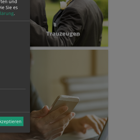
rten und
ie Sie es
lärung
.
Trauzeugen
Ihre Begleiter am Hochzeitstag
akzeptieren