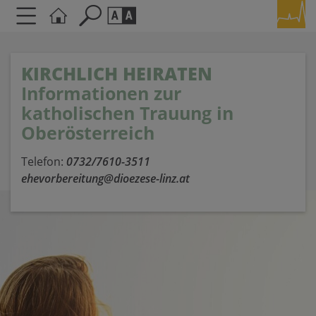
Seite durchsuchen nach ...
Barrierefreiheit Einstellungen
KIRCHLICH HEIRATEN
Schriftgröße
Informationen zur
A
A
A
katholischen Trauung in
Oberösterreich
Kontrasteinstellungen
Telefon:
0732/7610-3511
ehevorbereitung@dioezese-linz.at
A
A
A
A
A