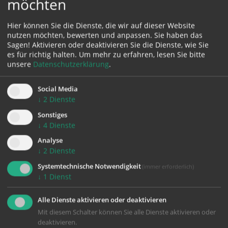
möchten
Hochzeitsgeschichten, Liturgische Texte, Lokationen,
Rechtliches u.v.m.
Hier können Sie die Dienste, die wir auf dieser Website
nutzen möchten, bewerten und anpassen. Sie haben das
Sagen! Aktivieren oder deaktivieren Sie die Dienste, wie Sie
weiter lesen ...
es für richtig halten.
Um mehr zu erfahren, lesen Sie bitte
unsere
Datenschutzerklärung
.
Social Media
ALLE NEWS
↓
2
Dienste
Sonstiges
↓
4
Dienste
09:00 Uhr | Kapelle, Ried im Innkreis
Analyse
SA.
Ehe.wir.heiraten.aktiv
05.09.
↓
2
Dienste
Systemtechnische Notwendigkeit
(immer erforderlich)
09:00 Uhr | Wels
↓
1
Dienst
SA.
Ehe.wir.heiraten_aktiv
12.09.
Alle Dienste aktivieren oder deaktivieren
09:00 Uhr | Pfarrheim, Bad Ischl
Mit diesem Schalter können Sie alle Dienste aktivieren oder
deaktivieren.
SA.
Ehe.wir.heiraten_aktiv